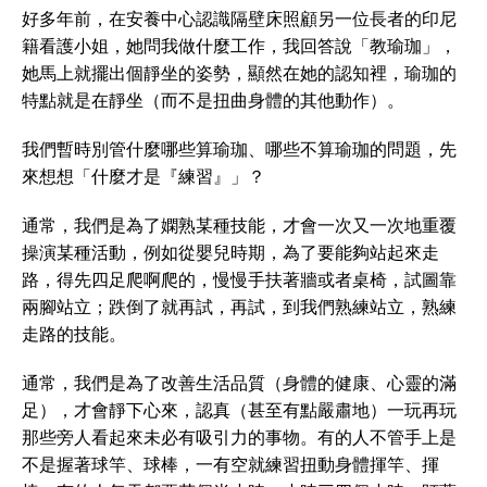
好多年前，在安養中心認識隔壁床照顧另一位長者的印尼
籍看護小姐，她問我做什麼工作，我回答說「教瑜珈」，
她馬上就擺出個靜坐的姿勢，顯然在她的認知裡，瑜珈的
特點就是在靜坐（而不是扭曲身體的其他動作）。
我們暫時別管什麼哪些算瑜珈、哪些不算瑜珈的問題，先
來想想「什麼才是『練習』」？
通常，我們是為了嫻熟某種技能，才會一次又一次地重覆
操演某種活動，例如從嬰兒時期，為了要能夠站起來走
路，得先四足爬啊爬的，慢慢手扶著牆或者桌椅，試圖靠
兩腳站立；跌倒了就再試，再試，到我們熟練站立，熟練
走路的技能。
通常，我們是為了改善生活品質（身體的健康、心靈的滿
足），才會靜下心來，認真（甚至有點嚴肅地）一玩再玩
那些旁人看起來未必有吸引力的事物。有的人不管手上是
不是握著球竿、球棒，一有空就練習扭動身體揮竿、揮