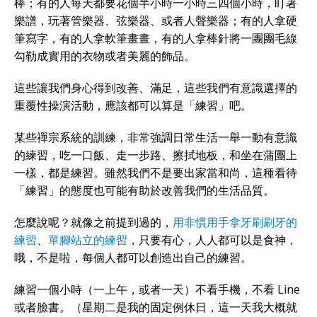
棒；有的人每天都要花個半小時一小時三四個小時，盯著
樂譜，玩著管樂器、弦樂器、或者人聲樂器；有的人拿硬
筆寫字，有的人拿軟筆畫畫，有的人拿棒針將一團團毛線
勾勒成實用的衣物或者美麗的飾品。
這些讓我們身心得到改善、滿足，這些我們有意識選擇的
重覆性操演活動，應該都可以算是「練習」吧。
某些禪宗系統的訓練，非常強調日常生活一舉一動有意識
的練習，吃一口飯、走一步路、擦拭地板，和坐在蒲團上
一樣，都是練習。雖然我們不是要出家當和尚，這種看待
「練習」的態度也可能有助於改善我們的生活品質。
怎麼說呢？就像之前提到過的，
用非慣用手拿牙刷刷牙的
練習
、
單腳站立的練習
，只要有心，人人都可以是食神，
哦，不是啦，每個人都可以創造出自己的練習。
練習一個小時（一上午，或者一天）不看手機，不看 Line
或者臉書。（星期二是我的固定例休日，這一天我大概就