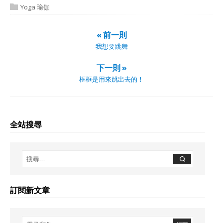
Yoga 瑜伽
« 前一則
我想要跳舞
下一則 »
框框是用來跳出去的！
全站搜尋
訂閱新文章