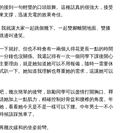
的接到一句輕聲的口頭鼓舞。這種話真的很強大，接受
來支撐，迅速充電的效果奇佳。
k，我就讓大家一起跳個幾下。一起雙腳離開地面、雙膝
跳邊叫邊笑。
一下就好。但也不時會有一兩個人得花更長一點的時間
一分鐘也沒關係。我還記得有一次一個同學下課後開心
主要理由，就是她知道她可以不用報備，隨時一需要休
式趴一下。她知道我理解也尊重她的需求，這讓她可以
吧，幾次簡單的後彎，鼓勵同學可以盡情打開胸口、釋
請她加上一點肌力，精確控制好骨盆和腰椎的角度。年
她，看看她今天是不是一樣可以下腰。中年男士一不小
時候該踩煞車了。
再幾次緩和的坐姿前彎。