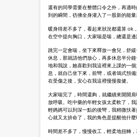
還有的同學需要在整體口令之外，再適時
到的瞬間，彷彿全身灌入了一股新的能量
暖身得差不多了，看起來狀況都還算 o
在空中提向胸口，大家喘是喘，總還是邊
跳完一定會喘，坐下來釋放一會兒，舒緩
休息，那就請他們放心，再多休息半分鐘
地和我說，她喜歡到我這裡來上課的一個
息，就自己坐下來，前彎，或者鴿式預備
在受傷之後，安心在我這裡慢慢復健。
大家喘完了，時間還夠，就繼續來開開肩
放呼吸。吃中藥的年輕女孩太柔軟了，我
輕媽媽可以到深一點的後彎，我稍微扶著
心就又太拚命了，我的角色是提醒他什麼
時間差不多了，慢慢收工，輕柔地扭轉，