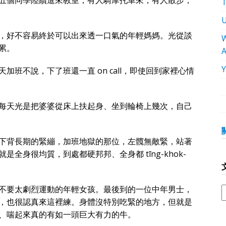
五個同學陸續進來教室，有人騎摩托車來，有人散步，
，好不容易終於可以出來透一口氣的年輕媽媽。光從談
W
累。
班不說，下了班還一直 on call，即使回到家裡心情
每天光是把婆婆從床上扶起身、坐到輪椅上幾次，自己
下背長期的緊繃，加班地獄的那位，左髖無敵緊，站著
全身很均質，到處都硬邦邦、全身都 tīng-khok-
不要太劇烈運動的年輕女孩。最後到的一位中年男士，
，也很認真來這裡練。身體沒特別吃緊的地方，但就是
、喘起來真的有如一頭巨大有力的牛。