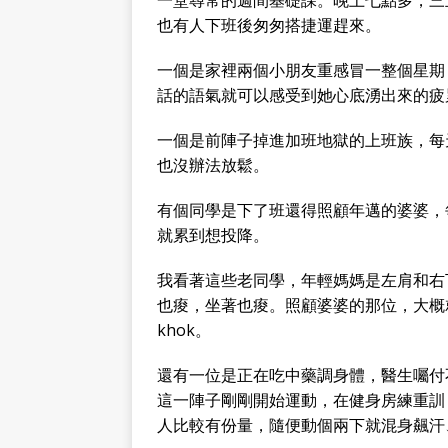
一堂尋常的週間基礎課。晚上七點多，三
也有人下班後匆匆搭捷運趕來。
一個是家裡兩個小朋友重感冒一整個星期
話的語氣就可以感受到她心底湧出來的疲
一個是前陣子掉進加班地獄的上班族，每天加
也沒辦法放鬆。
有個同學是下了班還得照顧年邁的婆婆，
就累到想投降。
我看著這些老同學，年輕媽媽是左肩和右
也痠，坐著也痠。照顧婆婆的那位，大概就是
khok。
還有一位是正在吃中藥調身體，醫生囑付
這一陣子剛剛開始運動，在健身房練重訓
人比較有份量，隨便動個兩下就混身飆汗