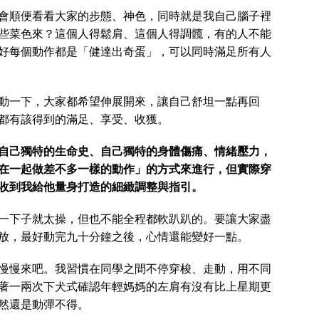
會順便看看大家的步態、神色，同時就是我自己腦子裡
些菜色來？這個人得鬆肩、這個人得調髖，有的人不能
好每個動作都是「健達出奇蛋」，可以同時滿足所有人
動一下，大家都希望伸展開來，讓自己舒坦一點再回
都有該得到的滿足、享受、收獲。
自己獨特的生命史、自己獨特的身體傷痛、情緒壓力，
在一起做差不多一樣的動作」的方式來進行，但實際穿
收到我給他量身打造的細緻調整與指引。
一下子就太操，但也不能全程都軟趴趴的。要讓大家盡
放，最好動完九十分鐘之後，心情還能變好一點。
慢慢來吧。我習慣在同學之間不停穿梭、走動，用不同
著一兩次下犬式確認年輕媽媽的左肩有沒有比上星期更
然還是動彈不得。