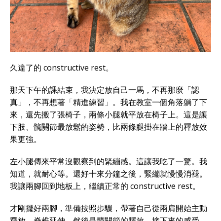
久違了的 constructive rest。
那天下午的課結束，我決定放自己一馬，不再那麼「認
真」，不再想著「精進練習」。我在教室一個角落躺了下
來，還先搬了張椅子，兩條小腿就平放在椅子上。這是讓
下肢、髖關節最放鬆的姿勢，比兩條腿掛在牆上的釋放效
果更強。
左小腿傳來平常沒觀察到的緊繃感。這讓我吃了一驚。我
知道，就耐心等。還好十來分鐘之後，緊繃就慢慢消褪。
我讓兩腳回到地板上，繼續正常的 constructive rest。
才剛擺好兩腳，準備按照步驟，帶著自己從兩肩開始主動
釋放，脊椎延伸，然後是髖關節的釋放。接下來的感受，