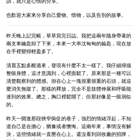
訓，就只是心情的分享。
也歡迎大家來分享自己愛物、惜物，以及告別的故事。
昨天晚上記完帳，草草寫完日誌。我把這兩年隨身帶著的
兩支車鑰匙卸了下來，本來一大串沈甸甸的錀匙，現在放
在手裡變得輕盈多了。
清晨五點多醒過來，發現有什麼不太一樣了。我仔細掃描
整個身體，這才意識到，心裡面鬆了。原來那是一種可以
清楚觀察到的體感。掛在心上一塊很重很重的石頭，就這
麼消失無蹤了。那樣的釋放，完全不是肢體伸展和呼吸能
達到的效果。總之，胸口裡鬆開了。但那好像是一個洞似
的。
昨天一開進那段狹窄侷促的巷子，強烈的情緒浮起，不知
道自己是在擔心，猶豫或者懊悔。這兩年來，事情沒有解
決，這些情緒就一直壓在心上。還沒看到回收廠的招牌，