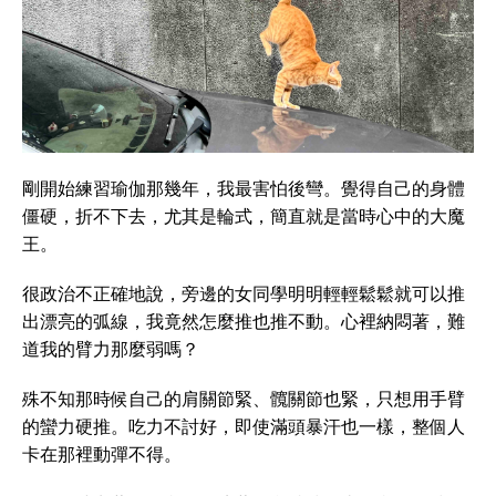
剛開始練習瑜伽那幾年，我最害怕後彎。覺得自己的身體
僵硬，折不下去，尤其是輪式，簡直就是當時心中的大魔
王。
很政治不正確地說，旁邊的女同學明明輕輕鬆鬆就可以推
出漂亮的弧線，我竟然怎麼推也推不動。心裡納悶著，難
道我的臂力那麼弱嗎？
殊不知那時候自己的肩關節緊、髖關節也緊，只想用手臂
的蠻力硬推。吃力不討好，即使滿頭暴汗也一樣，整個人
卡在那裡動彈不得。