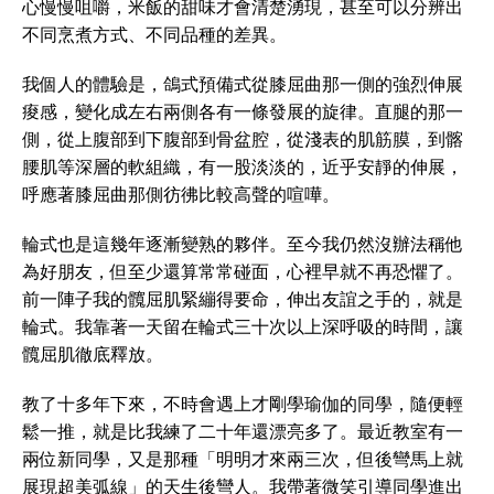
心慢慢咀嚼，米飯的甜味才會清楚湧現，甚至可以分辨出
不同烹煮方式、不同品種的差異。
我個人的體驗是，鴿式預備式從膝屈曲那一側的強烈伸展
痠感，變化成左右兩側各有一條發展的旋律。直腿的那一
側，從上腹部到下腹部到骨盆腔，從淺表的肌筋膜，到髂
腰肌等深層的軟組織，有一股淡淡的，近乎安靜的伸展，
呼應著膝屈曲那側彷彿比較高聲的喧嘩。
輪式也是這幾年逐漸變熟的夥伴。至今我仍然沒辦法稱他
為好朋友，但至少還算常常碰面，心裡早就不再恐懼了。
前一陣子我的髖屈肌緊繃得要命，伸出友誼之手的，就是
輪式。我靠著一天留在輪式三十次以上深呼吸的時間，讓
髖屈肌徹底釋放。
教了十多年下來，不時會遇上才剛學瑜伽的同學，隨便輕
鬆一推，就是比我練了二十年還漂亮多了。最近教室有一
兩位新同學，又是那種「明明才來兩三次，但後彎馬上就
展現超美弧線」的天生後彎人。我帶著微笑引導同學進出