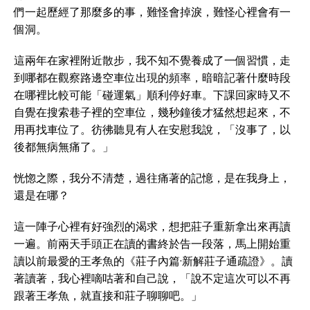
們一起歷經了那麼多的事，難怪會掉淚，難怪心裡會有一
個洞。
這兩年在家裡附近散步，我不知不覺養成了一個習慣，走
到哪都在觀察路邊空車位出現的頻率，暗暗記著什麼時段
在哪裡比較可能「碰運氣」順利停好車。下課回家時又不
自覺在搜索巷子裡的空車位，幾秒鐘後才猛然想起來，不
用再找車位了。彷彿聽見有人在安慰我說，「沒事了，以
後都無病無痛了。」
恍惚之際，我分不清楚，過往痛著的記憶，是在我身上，
還是在哪？
這一陣子心裡有好強烈的渴求，想把莊子重新拿出來再讀
一遍。前兩天手頭正在讀的書終於告一段落，馬上開始重
讀以前最愛的王孝魚的《莊子內篇·新解莊子通疏證》。讀
著讀著，我心裡嘀咕著和自己說，「說不定這次可以不再
跟著王孝魚，就直接和莊子聊聊吧。」