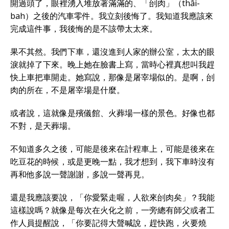
開過頭了，眼裡湧入堆放著滿滿的、「刣肉」（thâi-
bah）之後的汽車零件。我立刻後悔了。我知道我應該來
完成這件事，我後悔的是不該帶太太來。
果不其然。我們下車，還沒進到人家的辦公室，太太的眼
淚就掉了下來。晚上她在臉書上寫，當時心裡真想叫我趕
快上車把車開走。她寫說，那像是屠宰場似的。是啊，刣
肉的所在，不是屠宰場是什麼。
或者說，這就像是殯儀館、火葬場一樣的景色。好像也都
不對，是天葬場。
不知道多久之後，可能是後來在計程車上，可能是後來在
吃豆花的時候，或是更晚一點，我才想到，我下車時沒有
再和他多說一聲謝謝，多說一聲再見。
還是我應該要說，「你愛緊走喔，人欲來刣肉矣」？我能
這樣說嗎？就像是每次在火化之前，一旁總有師父或者工
作人員提醒說，「你要記得大聲喊說，趕快跑，火要燒