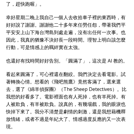
了，趕快跑喔」。
幸好星期二晚上我自己一個人去收拾車子裡的東西時，有
好好說了謝謝。謝謝他二十多年來任勞任怨，帶著我們平
平安安上山下海台灣島到處走遍，沒有出任何一次事。也
因此，我真的猶豫不決好長一段時間。理智上明白該怎麼
行動，可是情感上的羈絆實在太強。
也還好有找時間好好告別。「圓滿了」，這次是 AI 教的。
看起來圓滿了，可心裡還在翻絞。我們決定去看電影。試
著轉換心情。想看的《飛吧熊鷹》竟然客滿了，選來選
去，選了《綿羊偵探團》（The Sheep Detectives）。比
我想的好看多了。電影裡面也有人死掉，也有羊死掉。有
人被欺負，有羊被欺負。說真的，有幾場戲，我的眼淚也
快掉下來了。我分不清楚是劇情的刺激，還是我想藉機釋
放情緒，或者不過是年紀大了、情感過度反應的又一次表
現。