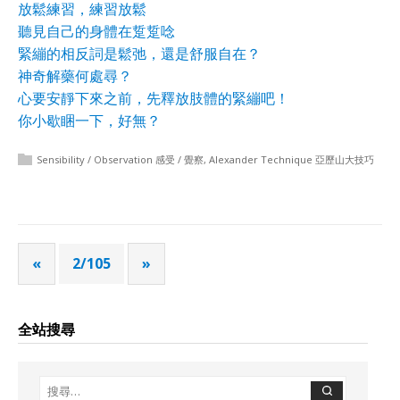
放鬆練習，練習放鬆
聽見自己的身體在踅踅唸
緊繃的相反詞是鬆弛，還是舒服自在？
神奇解藥何處尋？
心要安靜下來之前，先釋放肢體的緊繃吧！
你小歇睏一下，好無？
Sensibility / Observation 感受 / 覺察
,
Alexander Technique 亞歷山大技巧
«
2/105
»
全站搜尋