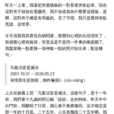
昨天一上車，我還把夾遮陽板的一對長尾夾收起來。現在
這對夾子就放在電腦旁。我不知道我為什麼要這樣做。是
啊，這對夾子總是有用處的。丟了可惜。我只是覺得有點
荒謬。這世界。
今天清晨我其實也在納悶著，察覺到心裡的石頭消失了，
和感覺心裡有個洞，究竟這是不是同一件事的兩面罷了。
我盤算晚一點要挑一張神氣一點的照片貼出來，配這幾
句：
凡集法皆是滅法
2001.10.31 ~ 2026.05.23
有情眾生是按呢，物件嘛相𫝛（sio-siâng）
上次在臉書上寫「凡集法皆是滅法」這個句子，是十一年
前，我們家十九歲的阿公貓「娃娃」走的時候。昨天中午
出門前，我翻拍了行照，擔心會不會要繳回。這才確定是
那一年的十月底。二十五年。人生有幾段二十五年啊。我