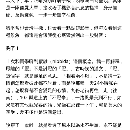
眾人下了車，眼睛持續盯著手機，頸椎屈曲到盡頭。真像
是一隊僵屍大軍，接收著手機影音訊息的指揮，身形僵
硬、反應遲鈍，一步一步艱辛往前。
我平常也會滑手機，也會看一點點短影音，但每次看到這
種景象，都還是會讓我從心底猛然湧出一股聲音：
夠了！
上次和同學聊到厭離（nibbidā）這個概念。我一再解釋，
厭離的「厭」不是討厭的「厭」。古時候的漢文，「厭」
這個字，就是滿足的意思。「相看兩不厭」，不是講一對
情侶怎麼看彼此都不討厭，而是說那種一天24小時膩在一
起，怎麼樣都不會滿足的心情。九份老街再往上走（往
南），102 縣道上的「不厭亭」，一路風景美到不行，如
果沒有其他觀光客的話，光坐在那裡一下午，就是莫大的
享受，差不多也是這個意思。
說穿了，厭離，就是看透了原本以為永不生厭、永不滿足