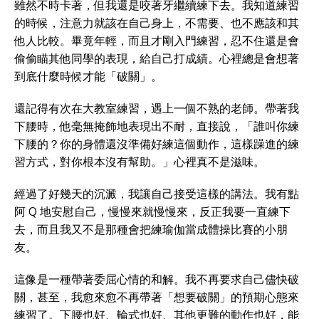
雖然不時卡著，但我還是咬著牙繼續練下去。我知道練習
的時候，注意力就該在自己身上，不需要、也不應該和其
他人比較。畢竟年輕，而且才剛入門練習，忍不住還是會
偷偷瞄其他同學的表現，給自己打成績。心裡總是會想著
到底什麼時候才能「破關」。
還記得有次在大教室練習，遇上一個不熟的老師。帶著我
下腰時，他毫無掩飾地表現出不耐，直接說，「誰叫你練
下腰的？你的身體還沒準備好練這個動作，這樣躁進的練
習方式，對你根本沒有幫助。」心裡真不是滋味。
經過了好幾天的沉澱，我讓自己接受這樣的講法。我有點
阿 Q 地安慰自己，慢慢來就慢慢來，反正我要一直練下
去，而且我又不是那種會把練瑜伽當成體操比賽的小朋
友。
這像是一種帶著委屈心情的和解。我不再要求自己儘快破
關，甚至，我愈來愈不再帶著「想要破關」的預期心態來
練習了。下腰也好、輪式也好、其他更難的動作也好，能