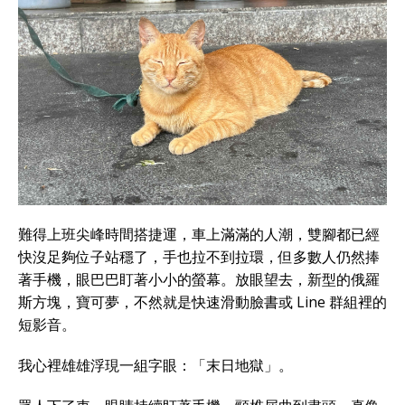
難得上班尖峰時間搭捷運，車上滿滿的人潮，雙腳都已經
快沒足夠位子站穩了，手也拉不到拉環，但多數人仍然捧
著手機，眼巴巴盯著小小的螢幕。放眼望去，新型的俄羅
斯方塊，寶可夢，不然就是快速滑動臉書或 Line 群組裡的
短影音。
我心裡雄雄浮現一組字眼：「末日地獄」。