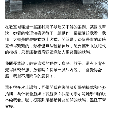
在教室裡碰過一些讓我聽了皺眉又不解的案例。某個長輩
說，她看的物理治療師教了一組動作。長輩做給我看，我
猜，大概是眼鏡蛇式或上犬式。問題是，這位長輩的肩膀
還卡得緊緊的，頸椎也無法輕鬆伸展，硬要擺出眼鏡蛇式
的模樣，只是讓整個肩頸區塊陷入更緊繃的狀態。
我問長輩說，做完這樣的動作，肩膀、脖子、還有下背有
覺得比較舒服、放鬆嗎？長輩一臉糾著說，「會覺得舒
服，我就不用問你的意見！」
還有很多次上課前，同學問我在復健診所學的棒式和坐姿
抬腿，為什麼會愈練下背愈痠？我請同學示範她學到的版
本給我看。嗯，從頭到尾都是骨盆前傾的狀態，難怪下背
會痠。