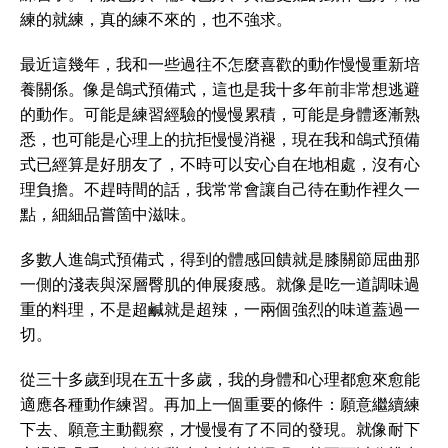
練的就練，真的練不來的，也不強求。
最近這幾年，我和一些過往不怎麼喜歡的動作慢慢重新培
養關係。像是鴿式預備式，這也是我十多年前非常想逃避
的動作。可能是練習經驗的慢慢累積，可能是身體逐漸熟
悉，也可能是心理上的抗拒慢慢消褪，現在我和鴿式預備
式已經算是好朋友了，不時可以安心自在地相處，沒有心
理負擔。不趕時間的話，我常常會讓自己待在動作裡久一
點，細細品嘗箇中滋味。
多數人進鴿式預備式，得到的體感回饋就是膝關節屈曲那
一側的淺表與深層臀肌的伸展痠感。就像是吃一道調味過
重的料理，不是超鹹就是超辣，一兩個強烈的味道蓋過一
切。
從三十多歲到現在五十多歲，我的身體和心理都愈來愈能
適應各種動作練習。再加上一個重要的條件：願意繼續練
下去、願意主動觀察，才慢慢有了不同的發現。就像耐下