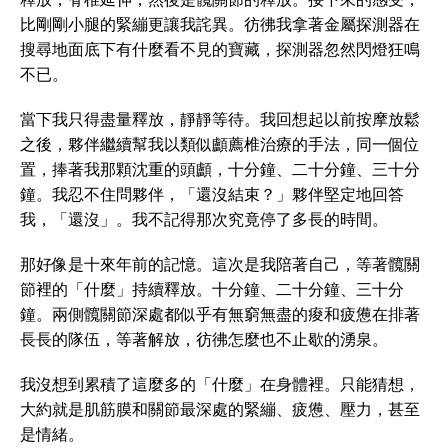
比剛剛小腿的緊繃更讓我詫異。彷彿我拿著金屬探測器在
搜尋地面底下有什麼看不見的寶藏，探測器忽然閃燈狂鳴
不已。
當下我只得盡量釋放，靜靜等待。我回想起以前按摩放鬆
之後，夥伴繼續幫我以類似顱薦椎治療的手法，同一個位
置，捧著我那顆沈重的頭顱，十分鐘、二十分鐘、三十分
鐘。我忍不住問夥伴，「還沒結束？」夥伴堅定地回答
我，「還沒」。我不記得那次究竟停了多長的時間。
那好像是十來年前的記憶。這次是我陪著自己，等著髖關
節裡的「什麼」持續釋放。十分鐘、二十分鐘、三十分
鐘。兩側髖關節深處都似乎有無窮無盡的痠和疲憊在排著
長長的隊伍，等著解放，彷彿怎麼也不止歇的湧泉。
我沒想到累積了這麼多的「什麼」在身體裡。只能猜想，
大約就是肌筋膜和關節最深處的緊繃、疲憊、壓力，甚至
是情緒。