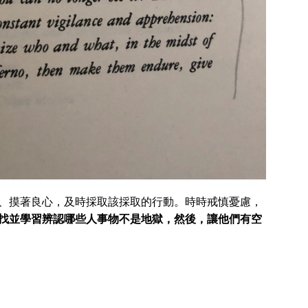
、摸著良心，及時採取該採取的行動。時時戒慎憂慮，
找並學習辨認哪些人事物不是地獄，然後，讓他們有空