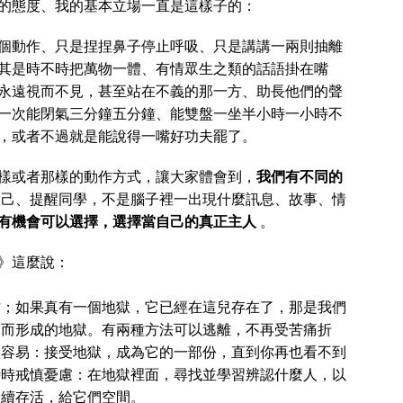
的態度、我的基本立場一直是這樣子的：
個動作、只是捏捏鼻子停止呼吸、只是講講一兩則抽離
其是時不時把萬物一體、有情眾生之類的話語掛在嘴
永遠視而不見，甚至站在不義的那一方、助長他們的聲
一次能閉氣三分鐘五分鐘、能雙盤一坐半小時一小時不
，或者不過就是能說得一嘴好功夫罷了。
樣或者那樣的動作方式，讓大家體會到，
我們有不同的
己、提醒同學，不是腦子裡一出現什麼訊息、故事、情
有機會可以選擇，選擇當自己的真正主人
。
》這麼說：
方；如果真有一個地獄，它已經在這兒存在了，那是我們
起而形成的地獄。有兩種方法可以逃離，不再受苦痛折
較容易：接受地獄，成為它的一部份，直到你再也看不到
時時戒慎憂慮：在地獄裡面，尋找並學習辨認什麼人，以
繼續存活，給它們空間。