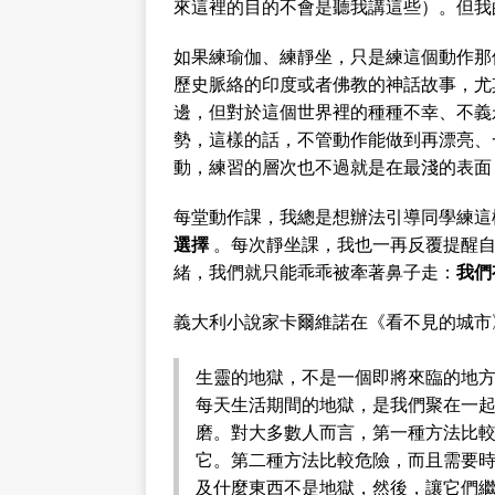
來這裡的目的不會是聽我講這些）。但我
如果練瑜伽、練靜坐，只是練這個動作那
歷史脈絡的印度或者佛教的神話故事，尤
邊，但對於這個世界裡的種種不幸、不義
勢，這樣的話，不管動作能做到再漂亮、
動，練習的層次也不過就是在最淺的表面
每堂動作課，我總是想辦法引導同學練這
選擇
。每次靜坐課，我也一再反覆提醒自
緒，我們就只能乖乖被牽著鼻子走：
我們
義大利小說家卡爾維諾在《看不見的城市
生靈的地獄，不是一個即將來臨的地
每天生活期間的地獄，是我們聚在一
磨。對大多數人而言，第一種方法比
它。第二種方法比較危險，而且需要
及什麼東西不是地獄，然後，讓它們