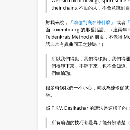
Wer sich nicht bewegt, spürt seine 
their chains. 不動的人，不會意
對我來說，
「瑜伽到底在練什麼」
或者
面 Luxembourg 的那番話語。（這兩年 F
Feldenkrais Method 的朋友，不覺得 M
話非常有異曲同工之妙嗎？）
所以我們得動，我們得移動，我們得
們得靜下來，不靜下來，也不會知道
們練瑜珈。
很多時候我們一不小心，就以為練瑜伽就
坐。
照 T.K.V. Desikachar 的講法是這樣子的
所有瑜珈的技巧都是為了能分辨清楚（v