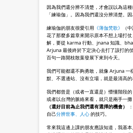
因為我們還分辨不清楚，才會誤以為這種
「練瑜伽」。因為我們還沒分辨清楚。因
練瑜伽的朋友很愛引用
《薄伽梵歌》
（中
花了那麼多篇章來開示原本不想上場打仗、只想保
解，要從 karma 行動、jnana 知識
Arjuna 最後終於下定決心去打了該
百句一路開枝散葉發展下來到今天。
我們可能都還不夠勇敢，就像 Arjuna
默、不選邊站、沒有立場，就是最清高的
我們都曾是（或者一直還是）懵懂階段的 
或者以台灣的脈絡來看，就只是兩手一攤
（還好目前為止我們還有選擇的機會）
：
自己
分辨世事、人心
的技巧。
常來我這邊上課的朋友應該知道，我基本