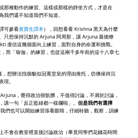
或那種動作的練習、這樣或那樣的靜坐方式，才是在
為我們還不知道我們不知道。
譯可參看
黃寶生譯本
），回想看看 Krishna 黑天為什麼
持沉默的 Arjuna 阿周那，讓 Arjuna 最後瞭
、bhakti 虔信這幾個面向上練習，面對自身的命運和挑戰。
打的仗，而「瑜伽」的練習，也從這兩千多年前的這十八章七
 一樣，想辦法找個貌似冠冕堂皇的理由推托，彷彿保持沉
表現。
Arjuna，覺得政治很骯髒，不值得討論，不屑於討論，
，講一句「反正藍綠都一樣爛啦」。
但是我們有選擇
我們也可以開始練習張看眼睛，仔細聆聽，觀察，訓練
上不會在教室裡直接討論政治（畢竟同學們花錢花時間