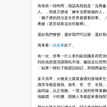
有很長一段時間，我認為我就是「沒興趣、沒
人」，然後又變成「練米克斯瑜珈的人」
「腦子裡的想法是全世界最重要的事」，
奧祕（甚至就靠這在吃飯啊）。
還好我們會變，還好我們可以變，還好我
再來看
一段故事
好了。
有一次，世尊一行人來到跋祇國首府毘舍
到此地巡迴演講開拓市場。據說這位世間
「如果一根柱子能講話的話，和我辨論也
某天清早，火種居士薩遮迦遇到進城來乞
識等等都是無我、無常、苦、空、非我」
論辯論，以正視聽。一票人就到世尊落腳
地媒體、小吃攤、閒雜人等都趕來看熱鬧