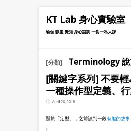
KT Lab 身心實驗室
瑜伽 靜坐 覺知 身心諮詢 一對一私人課
Terminology
[分類]
[關鍵字系列] 不要輕
一種操作型定義、行
April 20, 2018
關於「定型」，之前讀到一段
有趣的故事