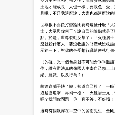
雙方主將互相行禮之後，辯論賽就開始囉
土地才能成長，人也一樣，要以色、受、想
且哦，不只我這麼說，大家也都這麼說的
世尊很不喜歡打辯論比賽時還扯什麼「大
士，大眾與你何干？說自己的論點就是了
點。於是，世尊發動反擊了：「火種居士
麼就殺什麼人，要沒收誰的財產就沒收誰
示範一下，對你的色受想行識隨便執行個
（的確，光一個色身就不可能會乖乖聽話
作，誰有辦法真的像國人主宰自己領土上
緒、意識、以及行為？）
薩遮迦腦子轉了轉，知道自己糗了，一時
還趁勝追擊，再補一槍：「火種居士兄，
嗎？我問你問題，你一直不答，不好哦！
這時有個飄浮在半空中的警衛先生，金剛