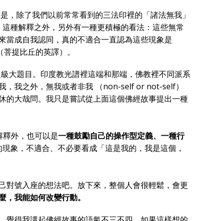
點是，除了我們以前常常看到的三法印裡的「諸法無我」
裡的「無我」這種解釋之外，另外有一種更積極的看法：這些無常
來當成自我認同，真的不適合一直認為這些現象是
my self”（菩提比丘的英譯）。
來的超級大題目。印度教光譜裡這端和那端，佛教裡不同派系
，無我或者非我 （non-self or not-self）
休的大哉問。我只是嘗試從上面這個佛經故事提出一種
的解釋外，也可以是
一種鼓勵自己的操作型定義、一種行
的現象，不適合、不必要看成「這是我的，我是這個，
己對號入座的想法吧。放下來，整個人會很輕鬆，會更
麼，我能如何改變行動。
，覺得我講起佛經故事的語氣不三不四。如果這樣想的