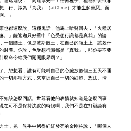
。薩遮迦說：「喬達摩先生！任何種子、植物都要依靠
、行、識為『真我』（attā me）才能生起善惡。而
啊。」
家也都這麼說」這種鬼話，他馬上嗆聲回去，「火種居
嘛。」薩遮迦只好重申「色受想行識都是真我」的論
，一個國王，像是波斯匿王，在自己的領土上，該殺什
的財產。你說，色受想行識都是『真我』，那你要不要
什麼命令給我們開開眼界啊？」
了。想想看，誰有可能叫自己的心臟放假個三五天不運
的一切那種方式，來掌握自己一切的細胞、想法、情
不知該怎麼回話。世尊看他的表情就知道是怎麼回事，
現在可不是保持沈默的時候啊，我們不是在打辯論賽
」
力士，晃一晃手中烤得紅紅發亮的金剛杵說，「哪個人