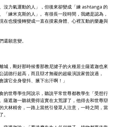
力氣運動的人」，但後來卻變成「練 ashtanga 的
、「練米克斯的人」。有很長一段時間，我總是認為，
現在也慢慢轉變成一直在摸索身體、心裡互動的樂趣與
們還願意變。
離城，剛好那時候耆那教尼揵子的火種居士薩遮迦也來
公認德行超高，而且辯才無礙的超級演說家曾說過，
會讓它全身發抖、腋下出汗啊！」
食的世尊學生阿說示，聽說平常世尊都教學生「受想行
。薩遮迦一聽就覺得這實在太荒謬了，他得去和世尊辯
的大林精舍，一路上當然引發眾人注意，一時之間，當
了。