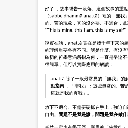
好了 ，故事暫告一段落。這個故事的重
（sabbe dhammā anattā）
的、苦的現象，真的沒必要、不適合，拿
“This is mine, this I am, this is 
說實在話，anattā 實在是幾千年下
的理解重要各有不同。我是什麼、有沒有我，我之外
確切的哲學意涵所指為何，一直是爭論不
很簡單，但可以實際應用的解讀：
anattā 除了一般最常見的「無我」
動指南
，「非我」：這些無常的、苦
這就是我的真我」。
放下不適合、不需要硬抓在手上，強迫自
自由。
問題不是我是誰，問題是我在做什
當然一定也有很正經、嚴肅的「佛教徒」