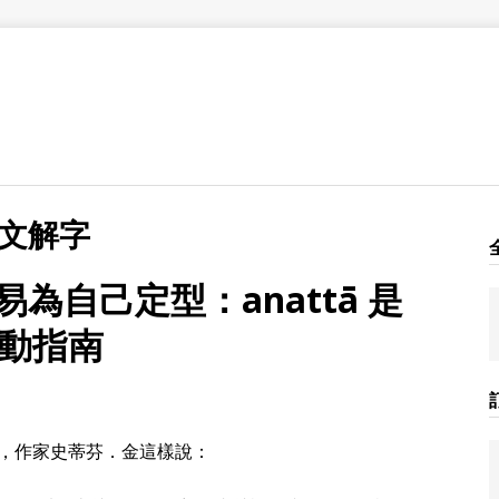
 說文解字
易為自己定型：anattā 是
動指南
，作家史蒂芬．金這樣說：