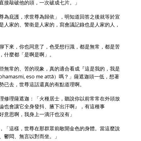
直接敲破他的頭，一次破成七片。」
尊為庇護，求世尊為歸依」，明知道回答之後就等於宣
是人家的、警衛是人家的，寫會議記錄也是人家的人，
聊下來，你也同意了，色受想行識，都是無常，都是苦
，什麼都「是啊是啊」。
些無常的、苦的現象，真的適合看成『這是我的，我是
hamasmi, eso me attā）嗎？」薩遮迦頭一低，想著
勢已去，世尊這話還真的有點道理啊。
理修理薩遮迦：「火種居士，聽說你以前常常在外頭放
論也會讓它全身發抖、腋下出汗啊』，有這種事
好意思啊，我身上一滴汗也沒有」
，「這樣，世尊在那群眾前敞開金色的身體。當這麼說
、鬱悶、無言以對而坐。」