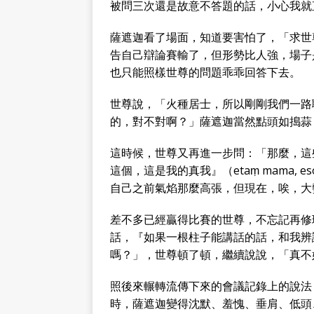
被問三次還是故意不答題的話，小心我就
薩遮迦看了場面，知道要害怕了，「求世
告自己辯論賽輸了，但形勢比人強，場子
也只能照樣世尊的問題乖乖回答下去。
世尊說，「火種居士，所以剛剛我們一路
的，對不對啊？」薩遮迦當然點頭如搗蒜
這時候，世尊又再進一步問：「那麼，這
這個，這是我的真我』（etaṃ mama, eso
自己之前氣焰那麼高張，但現在，唉，大
差不多已經贏得比賽的世尊，不忘記再修
話，『如果一根柱子能講話的話，和我辨
嗎？」，世尊頓了頓，繼續說說，「真不
照後來輾轉流傳下來的會議記錄上的說法
時，薩遮迦變得沈默、羞愧、垂肩、低頭