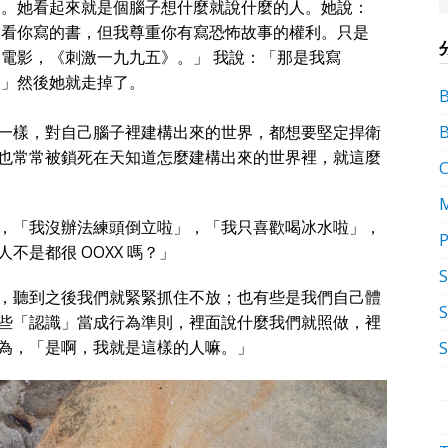
來。她看起來就是個腦子想什麼就說什麼的人。她說：
沒看你寫的書，但我尊重你有寫恐怖故事的權利。只是
電影，《刺激一九九五》。」 我說：「那是我寫
。」然後她就走掉了。
一樣，對自己腦子裡建構出來的世界，都想要堅定捍衛
也常常被鎖死在天知道怎麼建構出來的世界裡，就這麼
，「我沒辦法練頭倒立啦」，「我只喜歡喝冰水啦」，
P
不是都很 OOXX 嗎？」
，聽到之後我們就緊緊抓住不放；也有些是我們自己體
S
些「認識」當成行為準則，裡面說什麼我們就照做，裡
為，「是啊，我就是這樣的人嘛。」