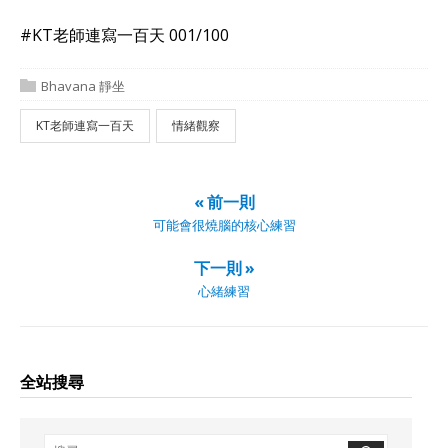
#KT老師連寫一百天 001/100
Bhavana 靜坐
KT老師連寫一百天
情緒觀察
« 前一則
可能會很燒腦的核心練習
下一則 »
心緒練習
全站搜尋