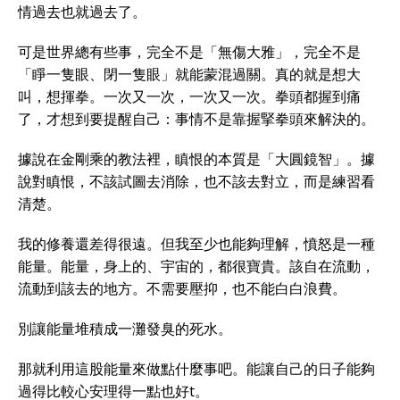
情過去也就過去了。
可是世界總有些事，完全不是「無傷大雅」，完全不是
「睜一隻眼、閉一隻眼」就能蒙混過關。真的就是想大
叫，想揮拳。一次又一次，一次又一次。拳頭都握到痛
了，才想到要提醒自己：事情不是靠握掔拳頭來解決的。
據說在金剛乘的教法裡，瞋恨的本質是「大圓鏡智」。據
說對瞋恨，不該試圖去消除，也不該去對立，而是練習看
清楚。
我的修養還差得很遠。但我至少也能夠理解，憤怒是一種
能量。能量，身上的、宇宙的，都很寶貴。該自在流動，
流動到該去的地方。不需要壓抑，也不能白白浪費。
別讓能量堆積成一灘發臭的死水。
那就利用這股能量來做點什麼事吧。能讓自己的日子能夠
過得比較心安理得一點也好t。