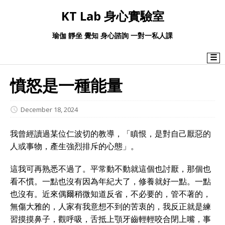
KT Lab 身心實驗室
瑜伽 靜坐 覺知 身心諮詢 一對一私人課
☰
憤怒是一種能量
December 18, 2024
我曾經讀過某位仁波切的教導，「瞋恨，是對自己厭惡的
人或事物，產生強烈排斥的心態」。
這我可再熟悉不過了。平常動不動就這個也討厭，那個也
看不慣。一點也沒有因為年紀大了，修養就好一點。一點
也沒有。近來偶爾稍微知道反省，不必要的，管不著的，
無傷大雅的，人家有我意想不到的苦衷的，我反正就是練
習摸摸鼻子，觀呼吸，舌抵上顎牙齒輕輕咬合閉上嘴，事