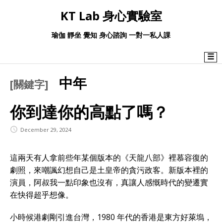
KT Lab 身心實驗室
瑜伽 靜坐 覺知 身心諮詢 一對一私人課
☰
中年
[關鍵字]
你到達你的高點了嗎？
December 29, 2024
這兩天有人拿前些年某個版本的《天龍八部》裡慕容復的
劇照，來嘲諷幻想自己是土皇帝的貪污政客。新版本裡的
演員，阿叔我一點印象也沒有，真讓人感慨時代的變遷實
在快得超乎想像。
小時候港劇剛引進台灣，1980 年代的香港是東方好萊塢，