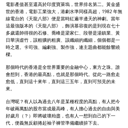
電影產值甚至還高於印度寶萊塢，世界排名第二。黃金盛
世的香港，電影工業強大，港劇水準同樣高超，1982 年無
線電台的《天龍八部》便是當時紅遍半邊天的神劇。當年
這最強版本的《天龍八部》，飾演慕容復的是到現在七十
多歲還帥得很的石修、喬峰是梁家仁、段譽是湯鎮業、黃
日華演虛竹，該粗獷的粗廣、該纖細的纖細，個個都是一
時之選。卡司強、編劇強、製作強，連主題曲都能餘響繞
樑。
那個時代的香港是全世界重要的金融中心，東方之珠。誰
會想到，香港的最高點，也就是那個時代。從此一路愈走
愈低，直到這十來年，直到這三五年，直到可預見的未
來。
台灣呢？有人以為過去八年是某種程度的高點，有人把今
年破兩萬點的股市當成最高峰，有人擔心過去的自由與美
好歲月（？）即將破壞殆盡，也有人一想到自己的下一
代，便義無反顧捲起袖子褲管準備繼續拚下去。