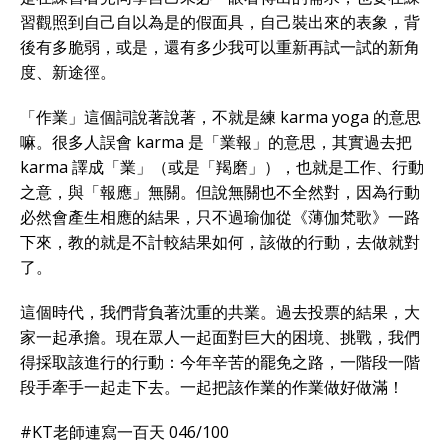
習觀照到自己自以為是的假面具，自己裝出來的表象，背
後有多脆弱，或是，還有多少我可以重新再試一試的新角
度、新途徑。
「作業」這個詞說著說著，不就是練 karma yoga 的意思
嘛。很多人誤會 karma 是「業報」的意思，其實過去把
karma 譯成「業」（或是「羯磨」），也就是工作、行動
之意，與「報應」無關。但說無關也不全然對，因為行動
必然會產生相應的結果，只不過瑜伽從《薄伽梵歌》一路
下來，教的就是不計較結果如何，該做的行動，去做就對
了。
這個時代，我們背負著沈重的共業。過去投票的結果，大
家一起承擔。現在眾人一起面對巨大的困境、挑戰，我們
得採取該進行的行動：今年辛苦的罷免之路，一階段一階
段手牽手一起走下去。一起把該作業的作業做好做滿！
#KT老師連寫一百天 046/100