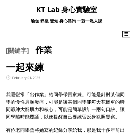
KT Lab 身心實驗室
瑜伽 靜坐 覺知 身心諮詢 一對一私人課
☰
作業
[關鍵字]
一起來練
February 01, 2025
我還蠻常「出作業」給同學帶回家練。可能是針對某個同
學的慢性肩頸痠痛，可能是讓某個同學能每天花簡單的時
間鍛練大腿肌力和核心，可能是簡單設計一兩句口訣、讓
同學隨時能覆誦，以便提醒自己要練習反身觀照覺察。
有位老同學曾將她寫的紀錄分享給我，那是我十多年前出