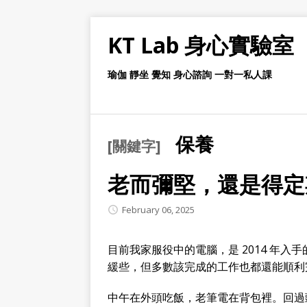
KT Lab 身心實驗室
瑜伽 靜坐 覺知 身心諮詢 一對一私人課
保養
[關鍵字]
老而彌堅，還是得定
February 06, 2025
目前我家服役中的電腦，是 2014 年入手
緩些，但多數該完成的工作也都還能順利
中午在外頭吃飯，老筆電在背包裡。回過