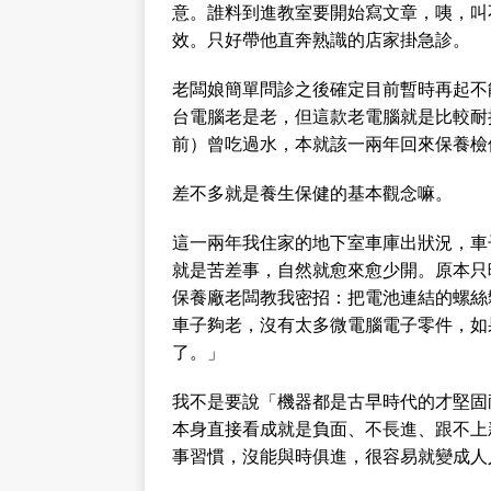
意。誰料到進教室要開始寫文章，咦，叫
效。只好帶他直奔熟識的店家掛急診。
老闆娘簡單問診之後確定目前暫時再起不
台電腦老是老，但這款老電腦就是比較耐
前）曾吃過水，本就該一兩年回來保養檢
差不多就是養生保健的基本觀念嘛。
這一兩年我住家的地下室車庫出狀況，車
就是苦差事，自然就愈來愈少開。原本只
保養廠老闆教我密招：把電池連結的螺絲
車子夠老，沒有太多微電腦電子零件，如
了。」
我不是要說「機器都是古早時代的才堅固
本身直接看成就是負面、不長進、跟不上
事習慣，沒能與時俱進，很容易就變成人