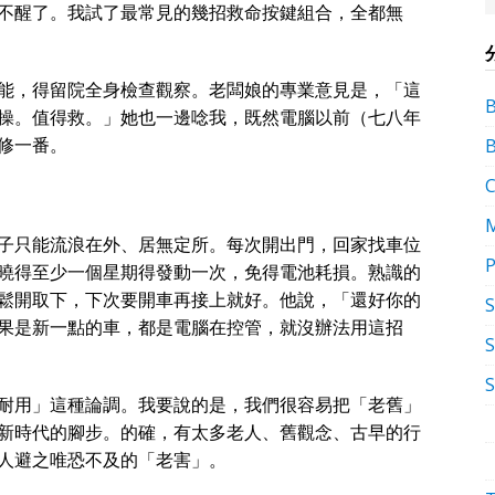
不醒了。我試了最常見的幾招救命按鍵組合，全都無
能，得留院全身檢查觀察。老闆娘的專業意見是，「這
操。值得救。」她也一邊唸我，既然電腦以前（七八年
修一番。
子只能流浪在外、居無定所。每次開出門，回家找車位
P
曉得至少一個星期得發動一次，免得電池耗損。熟識的
鬆開取下，下次要開車再接上就好。他說，「還好你的
果是新一點的車，都是電腦在控管，就沒辦法用這招
S
耐用」這種論調。我要說的是，我們很容易把「老舊」
新時代的腳步。的確，有太多老人、舊觀念、古早的行
人避之唯恐不及的「老害」。