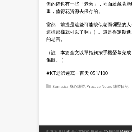
但的確也有一些「老舊」，裡面蘊藏著新
重，值得花資源去保存的。
當然，前提是這些可能貌似老而彌堅的人
這樣那樣就可以了啊」）。還是得定期進
的老害。
（註：本篇全文以單指觸按手機螢幕完成
傷眼。 ）
#KT老師連寫一百天 051/100
Somatics 身心練習
,
Practice Notes 練習日記
© 2026 KT Lab 身心實驗室.
使用
Hugo
技術與
Mainr