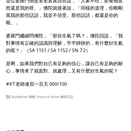
這位婆羅門倒是老老實實回答說，「人家不吃，那食物當
然還是我的呀。」佛陀就接著說，「同樣的道理，你剛剛
罵我的那些話語，我並不領受。那些話語，都還是你的
喔。」
婆羅門繼續問佛陀，「那你生氣了嗎？」佛陀回說，「我
對事情有正確的認識與理解，平平靜靜的，有什麼好生氣
的呢？」（SA 1151 / SA 1152 / SN 7:2）
是啊，如果我們對自己有足夠的信心，讓自己有足夠的耐
心，事情來了就面對、就處理，又有什麼好生氣的呢？
#KT老師連寫一百天 060/100
Buddhism 佛教
,
Practice Notes 練習日記