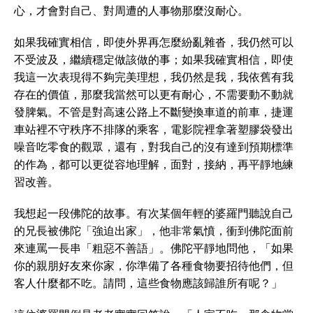
心，才會對自己、對周遭的人事物那麼沒耐心。
如果我確實相信，即使外界再怎麼紛亂雜沓，我仍然可以
不受波及，繼續穩定做該做的事；如果我確實相信，即使
我這一次表現得不夠完美理想，我仍然是我，我依舊有我
存在的價值，那麼我當然可以更有耐心，不需要動不動就
發脾氣。不管是對高速公路上不斷變換車道的前車，捷運
車站裡不守秩序不排隊的乘客，電影院裡拿著塑膠袋發出
噪音吃零食的觀眾，還有，對我自己的沒有達到預期標準
的作為，都可以更從容地理解，面對，接納，再平靜地練
習改善。
我想起一段佛陀的故事。有次某個年輕的婆羅門聽說自己
的兄長被佛陀「強迫出家」，他非常氣憤，衝到佛陀面前
來連罵一長串「粗惡不善語」。佛陀平靜地問他，「如果
你的親朋好友來你家，你準備了各種食物要招待他們，但
客人什麼都不吃。請問，這些食物應該歸誰所有呢？」