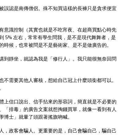
被誤認是南傳僧侶。殊不知買這樣的長褲只是貪求便宜
有意識控制（其實也就是不吃宵夜、在超商買點心時先
 5% 左右，常常有學生問我，是不是現代舞舞者，是
的時候，也常被問是不是藝術家、是不是做廣告的。
講到靜坐，就認為我是「修行人」。我只能很無奈回問
也不需要其他人審核，想給自己冠上什麼頭銜都可以。
。
體上信口說出、信手拈來的形容詞，簡直就是不必要的
、「排毒」的廣告文案就想掏錢買單，就像一看到有人
學博士」就暈了頭跟著搖旗吶喊。
人，政客會騙人。更重要的是，自己會騙自己，騙自己