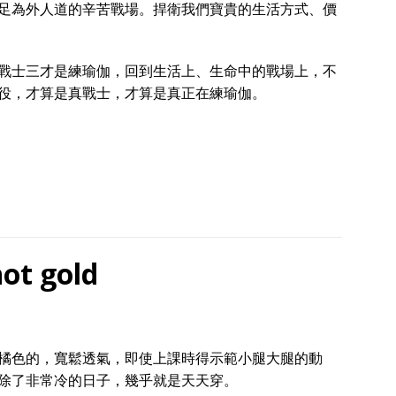
足為外人道的辛苦戰場。捍衛我們寶貴的生活方式、價
戰士三才是練瑜伽，回到生活上、生命中的戰場上，不
役，才算是真戰士，才算是真正在練瑜伽。
 not gold
橘色的，寬鬆透氣，即使上課時得示範小腿大腿的動
除了非常冷的日子，幾乎就是天天穿。