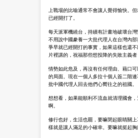
上戰場的比喻通常不會讓人覺得愉快。但
已經開打了。
每天派軍機繞台，持續有計畫地破壞台灣
不用說中國豢養一大批代理人在台灣內部
爭早就已經開打的事實，如果這樣也還不願意出
片裡講的，祝福那些想投降的失敗主義者
情勢如此危及，再沒有任何理由、藉口可
的局面。現在一個人多拉十個人簽二階連
批中國代理人回去他們心嚮往之的祖國。
想想看，如果能順利不流血就清理國會，
啊。
修行也好，生活也罷，要嘛閉起眼睛關上
樣就是讓人滿足的小確幸。要嘛就挺起胸