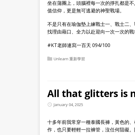
坐在蒲團上，頭腦裡每一次的掙扎都是不
值信仰，更是無可逃避的神聖戰場。
不是只有在瑜伽墊上練戰士一、戰士二、
找理由藉口、全力以赴迎向一次一次的戰
#KT老師連寫一百天 094/100
Unlearn 重新學習
All that glitters is
January 04, 2025
十多年前我常穿一種泰國長褲，黃色的、
作，也只要輕輕一拉褲管，沒任何阻礙。