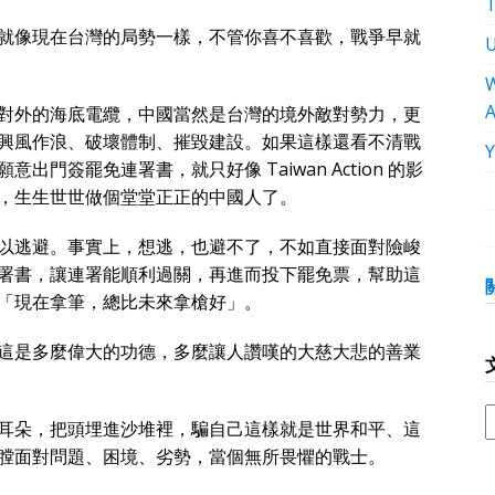
就像現在台灣的局勢一樣，不管你喜不喜歡，戰爭早就
W
對外的海底電纜，中國當然是台灣的境外敵對勢力，更
興風作浪、破壞體制、摧毀建設。如果這樣還看不清戰
門簽罷免連署書，就只好像 Taiwan Action 的影
，生生世世做個堂堂正正的中國人了。
以逃避。事實上，想逃，也避不了，不如直接面對險峻
署書，讓連署能順利過關，再進而投下罷免票，幫助這
「現在拿筆，總比未來拿槍好」。
這是多麼偉大的功德，多麼讓人讚嘆的大慈大悲的善業
耳朵，把頭埋進沙堆裡，騙自己這樣就是世界和平、這
膛面對問題、困境、劣勢，當個無所畏懼的戰士。