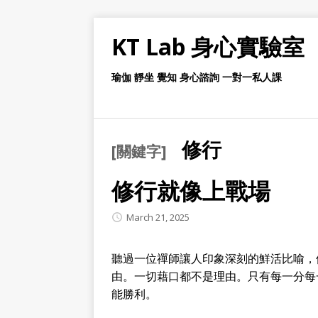
KT Lab 身心實驗室
瑜伽 靜坐 覺知 身心諮詢 一對一私人課
修行
[關鍵字]
修行就像上戰場
March 21, 2025
聽過一位禪師讓人印象深刻的鮮活比喻，
由。一切藉口都不是理由。只有每一分每
能勝利。