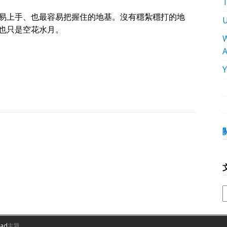
易上手、也最容易把握住的地基。沒有穩紮穩打的地
也只是空花水月。
W
oad
主題