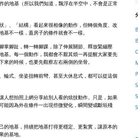
這個動作的地基（所以我們知道，飄浮在半空中，不會是正常
狀」、「結構」看起來很相像的動作，但轉個角度、改
地基不一樣，蓋房子的條件就會不一樣。
腳掌腳趾，轉一轉腳踝，除了伸展關節、釋放緊繃壓
地基。每一個動作，我都會不厭其煩一再提醒大家要先
下來的時候，也要先觀察左右兩側的坐骨。
P
、輪式、坐姿扭轉前彎、甚至大休息式，都可以從這個
S
讓人想拍照上網分享給別人看的炫技動作。只是，如果
可能因為外在條件一出現些微變化，瞬間變成斷垣殘
己的地基，持續把地基打得更穩定、更紮實，讓原本的
果的基地。