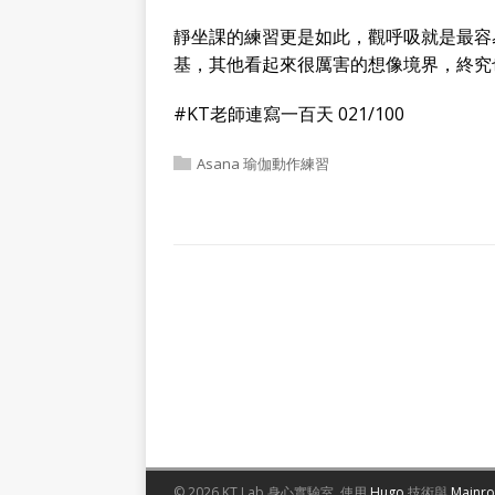
靜坐課的練習更是如此，觀呼吸就是最容
基，其他看起來很厲害的想像境界，終究
#KT老師連寫一百天 021/100
Asana 瑜伽動作練習
© 2026 KT Lab 身心實驗室.
使用
Hugo
技術與
Mainr