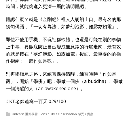
時間，就能夠進入更深一層的清明體認。
體認什麼？就是《金剛經》裡人人朗朗上口、最有名的那
幾句偈語，「一切有為法，如夢幻泡影，如露亦如電」。
即使不使用手機、不玩社群軟體，也還是可能在別的事物
上中毒。要徹底防止自己變成無意識的行屍走肉，最有效
的就是接在「夢幻泡影、如露如電」後面、最重要的的操
作指南：「應作如是觀」。
別再學殭屍走路，來練習保持清醒，練習時時「作如是
觀」，開始「學佛」吧：學做一個佛（a buddha）、學做
一個清醒的人（an awakened one）。
#KT老師連寫一百天 029/100
Unlearn 重新學習
,
Sensibility / Observation 感受 / 覺察