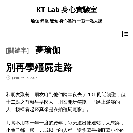
KT Lab 身心實驗室
瑜伽 靜坐 覺知 身心諮詢 一對一私人課
☰
夢瑜伽
[關鍵字]
別再學殭屍走路
January 15, 2025
和朋友聚餐，朋友聊到他們跨年夜去了 101 附近朝聖，但
十二點之前就早早閃人。朋友開玩笑說，「路上滿滿的
人，模樣看起來真像是在拍殭屍電影」。
其實不用等一年一度的跨年，每天進出捷運站，大馬路，
小巷子都一樣，九成以上的人都一邊拿著手機盯著小小的