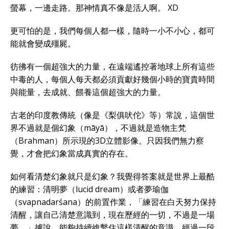
螢幕，一邊走路。那神情真不像是活人啊。 XD
更可怕的是，我們每個人都一樣，隨時一小不小心，都可
能就會變成殭屍。
彷彿有一個超強大的力量，在遠端遙控著地球上所有這些
中毒的人，每個人每天都必須貢獻好幾個小時的寶貴時間
與能量，去成就、餵養這個超強大的力量。
古老的印度教傳統（像是《梨俱吠佗》等）常說，這個世
界不過就是個幻象（māyā），不過就是造物主梵
（Brahman）所示現的3D立體影像。只因我們無力察
覺，才會把幻象當成真實的存在。
如何看清楚幻象就只是幻象？我覺得答案就是世界上最酷
的練習：清明夢（lucid dream）或者夢瑜伽
（svapnadarśana）的前置作業，「練習在白天努力保持
清醒，讓自己清楚意識到，現在歷經的一切，不過是一場
夢。」據說，能夠持續維繫住這樣清醒的意識，經過一段