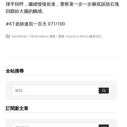
揮手招呼，繼續慢慢前進，覺察著一步一步腳底踩踏石塊
回饋給大腦的觸感。
#KT老師連寫一百天 071/100
Sensibility / Observation 感受 / 覺察
,
Practice Notes 練習日記
全站搜尋
訂閱新文章