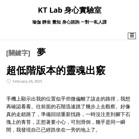
KT Lab 身心實驗室
瑜伽 靜坐 覺知 身心諮詢 一對一私人課
☰
夢
[關鍵字]
超低階版本的靈魂出竅
February 26, 2025
手機上顯示出我的位置似乎些微偏離了該走的路徑，我想
再確認看看。往前面的石階迅速跳了幾步上去觀察。好像
真的走錯路了，準備回頭重新找路，一時沒注意到腳下石
塊上的青苔，正想著要小心，可別滑倒，幾乎是同一瞬
間，我發現自己已經跌坐在一旁的地上了。