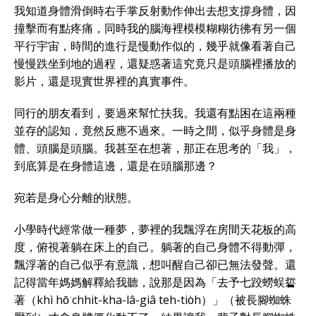
我知道身體滑倒時右手掌反射動作伸出去想支撐身體，因
撞擊而有點疼痛，同時我的腦海裡模模糊糊彷彿有另一個
平行宇宙，時間的進行是慢動作似的，幾乎就像看著自己
慢慢跌坐到地的過程，還疑惑著這究竟只是頭腦裡播放的
影片，還是現實世界裡的真實事件。
同行的朋友看到，要過來幫忙扶我。我還有點困在這兩種
並存的認知，竟然反應不過來。一時之間，似乎身體是身
體、頭腦是頭腦。我甚至在想著，那正在思考的「我」，
到底算是在身體這邊，還是在頭腦那邊？
宛若是身心分離的狀態。
小學時代經常做一種夢，夢裡的我飄浮在房間天花板的高
度，俯視著躺在床上的自己。躺著的自己身體不得動彈，
飄浮著的自己似乎有意識，想叫醒自己卻已無法發聲。還
記得當年媽媽解釋給我聽，說那是因為「去予七跤蟧蜈硩
著（khì hō͘ chhit-kha-lâ-giâ teh-tio̍h）」（被長腳蜘蛛