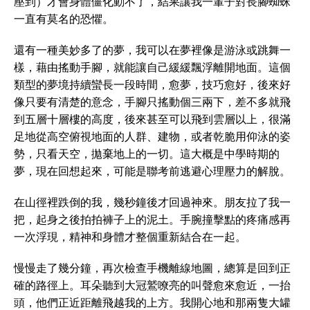
壓到）才會身體僵化動不了，結果讓我一輩子對長腳蜘蛛
一直有莫名的恐懼。
還有一種美妙多了的夢，我可以在夢裡像是游泳或跳舞一
樣，藉由搖動手腳，就能讓自己緩緩飄浮離開地面。這個
類型的夢境持續蠻長一段時間，愈夢，技巧愈好，後來好
像只要有清楚的意念，手腳只搖動個三兩下，差不多就飛
到五層十層樓的高度，後來甚至可以飛到雲層以上，很滿
足地從高空俯視地面的人群、建物，或者乾脆用仰泳的姿
勢，只看天空，拋棄地上的一切。這大概是中學時期的
夢，現在回想起來，可能是聯考前逃避心理壓力的解脫。
在山徑裡跌倒的我，幾秒鐘後才回過神來。朋友拉了我一
把，起身之後拍拍褲子上的泥土。手腕撞擊點的疼痛感再
一次浮現，精神和身體才整個重新結合在一起。
慢慢走了幾分鐘，再次檢查手機離線地圖，總算是回到正
確的路徑上。耳朵聽到大冠鷲嘹亮的叫聲愈來愈近，一抬
頭，他們正近距離飛越我的上方。我開心地和那兩隻大罐