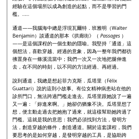
經驗在這個場所以成為創造的起點，而不是學習的門
檻。……
通道——我腦海中總是浮現瓦爾特．班雅明（Walter
Benjamin）談通道的那本《拱廊街》（
Passages
）
——是這個課程的一個生動的隱喻。我堅持「通道」這
個想法，喜歡穿越、經過的意象，因為一整年我們都彷
彿置身在一條溪流當中；我們一次又一次地把腿伸進
去，在不同的時刻，以不同的方法經過、再經過。
說到通道，我總是想起菲力克斯．瓜塔里（Félix
Guattari）說的這則小故事。有位女精神病患站在他的
診所門口，無法跨過門檻走進去。瓜塔里跟她說了一遍
又一遍：「妳進來啊。」她卻仍猶豫不決。瓜塔里想了
想，便主動走過去把她抱了過來，就這樣幫助她跨過了
門檻。這就是我的意思：我們必須找到方法，發明方
法，創造穿越的條件，創造通道。關於這套課程，我們
要思考的是如何穿越，是發明穿越的工具，是協助跨