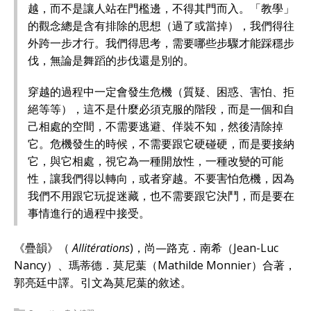
越，而不是讓人站在門檻邊，不得其門而入。「教學」
的觀念總是含有排除的思想（過了或當掉），我們得往
外跨一步才行。我們得思考，需要哪些步驟才能踩穩步
伐，無論是舞蹈的步伐還是別的。
穿越的過程中一定會發生危機（質疑、困惑、害怕、拒
絕等等），這不是什麼必須克服的階段，而是一個和自
己相處的空間，不需要逃避、佯裝不知，然後清除掉
它。危機發生的時候，不需要跟它硬碰硬，而是要接納
它，與它相處，視它為一種開放性，一種改變的可能
性，讓我們得以轉向，或者穿越。不要害怕危機，因為
我們不用跟它玩捉迷藏，也不需要跟它決鬥，而是要在
事情進行的過程中接受。
《疊韻》（
Allitérations
)，尚—路克．南希（Jean-Luc
Nancy）、瑪蒂德．莫尼葉（Mathilde Monnier）合著，
郭亮廷中譯。引文為莫尼葉的敘述。