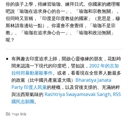
你的孩子上學，得練習瑜珈、練拜日式。你國家的總理嘴
吧說「瑜珈在追求身心的合一」、「瑜珈和宗教無關」，
但同時又宣稱，「印度是印度教徒的國家」（意思是，穆
斯林請靠邊站一點）。你還會不會覺得，「瑜珈不是宗
教」、「瑜珈在追求身心合一」、「瑜珈和政治無關」
呢？
有興趣去印度追求上師，開啟心靈修練的朋友，花點時
間來認識一下現代的印度吧，譬如說，
2002 年的古加
拉特邦暴動屠殺事件
。或者，看看現在全世界人數最多
的政黨（比中國共產黨還大哦）
Bharatiya Janata
Party 印度人民黨
的梗概，以及背後支撐的、充滿納粹
與法西斯氣味的
Rashtriya Swayamsevak Sangh, RSS
國民志願團
。
Yoga 瑜伽