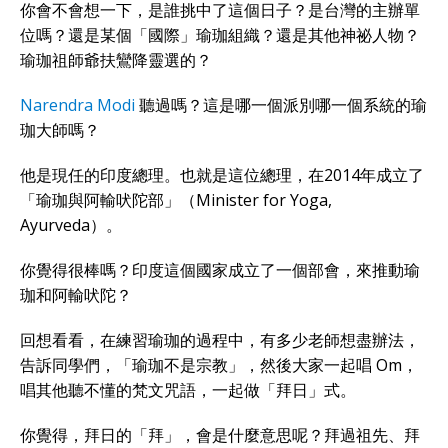
你會不會想一下，是誰挑中了這個日子？是台灣的主辦單
位嗎？還是某個「國際」瑜珈組織？還是其他神祕人物？
瑜珈祖師爺扶鸞降靈選的？
Narendra Modi
聽過嗎？這是哪一個派別哪一個系統的瑜
珈大師嗎？
他是現任的印度總理。也就是這位總理，在2014年成立了
「瑜珈與阿輸吠陀部」（Minister for Yoga,
Ayurveda）。
你覺得很棒嗎？印度這個國家成立了一個部會，來推動瑜
珈和阿輸吠陀？
回想看看，在練習瑜珈的過程中，有多少老師想盡辦法，
告訴同學們，「瑜珈不是宗教」，然後大家一起唱 Om，
唱其他聽不懂的梵文咒語，一起做「拜日」式。
你覺得，拜日的「拜」，會是什麼意思呢？拜過祖先、拜