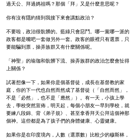
過天公、拜過媽祖嗎？那個「拜」又是什麼意思呢？
你有沒有隱約猜到我接下來會講點政治？
不要啦，政治很骯髒的。藍綠只會惡鬥。哪一黨哪一派的
政客都是嘴吧一套做另外一套。政客的眼裡只有選票，只
要能騙到票，操弄族群又有什麼關係呢。
「神聖」的瑜珈和骯髒下流、操弄族群的政治怎麼會扯得
上關係？
試著想像一下，如果你是個基督徒，成長在基督教的家
庭，你的下一代也自然而然成了基督徒（「自然而然」，
不是「必然」，也不是「應然」）。有一天，小孩上學
去，學校突然宣佈，明天起，每個小朋友一早到學校，就
要練八段錦、背《弟子規》、甚至拿香拜天公拜這個神那
個神。這些都是為了孩子們的身體健康、心靈健康。
如果你是在印度境內，人數（選票數）比較少的穆斯林，