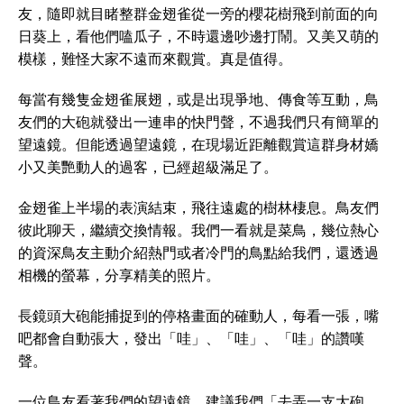
友，隨即就目睹整群金翅雀從一旁的櫻花樹飛到前面的向
日葵上，看他們嗑瓜子，不時還邊吵邊打鬧。又美又萌的
模樣，難怪大家不遠而來觀賞。真是值得。
每當有幾隻金翅雀展翅，或是出現爭地、傳食等互動，鳥
友們的大砲就發出一連串的快門聲，不過我們只有簡單的
望遠鏡。但能透過望遠鏡，在現場近距離觀賞這群身材嬌
小又美艷動人的過客，已經超級滿足了。
金翅雀上半場的表演結束，飛往遠處的樹林棲息。鳥友們
彼此聊天，繼續交換情報。我們一看就是菜鳥，幾位熱心
的資深鳥友主動介紹熱門或者冷門的鳥點給我們，還透過
相機的螢幕，分享精美的照片。
長鏡頭大砲能捕捉到的停格畫面的確動人，每看一張，嘴
吧都會自動張大，發出「哇」、「哇」、「哇」的讚嘆
聲。
一位鳥友看著我們的望遠鏡，建議我們「去弄一支大砲