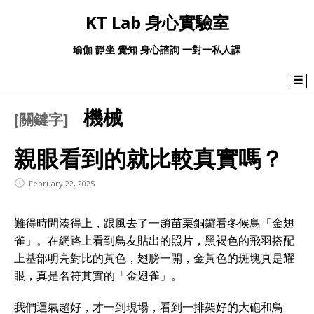
KT Lab 身心實驗室
瑜伽 靜坐 覺知 身心諮詢 一對一私人課
☰
機械
[關鍵字]
親眼看到的就比較真實嗎？
February 22, 2025
難得時間湊得上，跟風去了一趙苗栗銅鑼看冬候鳥「金翅
雀」。在網路上看到鳥友貼出的照片，黑褐色的飛羽搭配
上基部明亮對比的黃色，翅膀一開，金黃色的斑塊真是耀
眼，真是名符其實的「金翅雀」。
我們運氣超好，才一到現場，看到一排架好的大砲和鳥