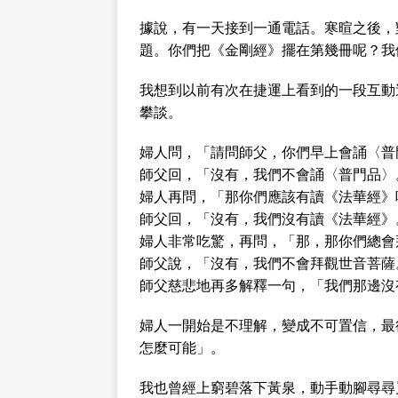
據說，有一天接到一通電話。寒暄之後，
題。你們把《金剛經》擺在第幾冊呢？我
我想到以前有次在捷運上看到的一段互動
攀談。
婦人問，「請問師父，你們早上會誦〈普
師父回，「沒有，我們不會誦〈普門品〉
婦人再問，「那你們應該有讀《法華經》
師父回，「沒有，我們沒有讀《法華經》
婦人非常吃驚，再問，「那，那你們總會
師父說，「沒有，我們不會拜觀世音菩薩
師父慈悲地再多解釋一句，「我們那邊沒
婦人一開始是不理解，變成不可置信，最
怎麼可能」。
我也曾經上窮碧落下黃泉，動手動腳尋尋