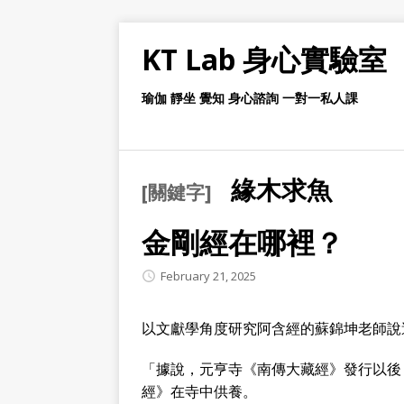
KT Lab 身心實驗室
瑜伽 靜坐 覺知 身心諮詢 一對一私人課
緣木求魚
[關鍵字]
金剛經在哪裡？
February 21, 2025
以文獻學角度研究阿含經的蘇錦坤老師說
「據說，元亨寺《南傳大藏經》發行以後
經》在寺中供養。