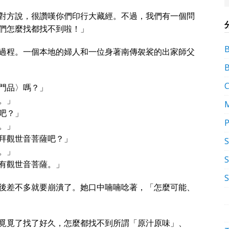
對方說，很讚嘆你們印行大藏經。不過，我們有一個問
們怎麼找都找不到啦！」
過程。一個本地的婦人和一位身著南傳袈裟的出家師父
門品〉嗎？」
。」
吧？」
P
。」
拜觀世音菩薩吧？」
。」
S
有觀世音菩薩。」
後差不多就要崩潰了。她口中喃喃唸著，「怎麼可能、
覓覓了找了好久，怎麼都找不到所謂「原汁原味」、