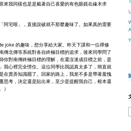
原來我同樣也是是戴著自己喜愛的有色眼鏡在緣木求
W
「阿宅哏」，直接說破就不那麼趣味了。如果真的需要
de joke 的趣味，想分享給大家。昨天下課和一位禪修
南傳北傳等系統對各自終極目標的追求，後來同學問了
師你對南傳終極目標的理解，在還沒達成目標之前，是
」我心裡完全愣住。這位同學比我認真太多了，簡直就
是在賣弄知識罷了。回家的路上，我差不多是帶著羞愧
覆思考，決定還是貼出來，至少是提醒我自己，根本還
。）