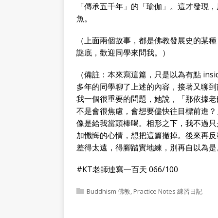
「傳承五千年」的「瑜伽」。這才發現，
魚。
（上面兩個故事，都是佛教發展史的某種
謎底，歡迎同學來問我。）
（備註：本來寫這篇，只是以為有點 insi
多年的同學聊了上述的內容，接著又聊到
我一個很重要的問題，她說，「那依據老
不是會很焦慮，會想要儘快往目標前進？
像是給我當頭棒喝。相形之下，我不過只
加懺悔的心情，想把這篇撤掉。後來再反
差得太遠，得腳踏實地練，別再自以為是
#KT老師連寫一百天 066/100
Buddhism 佛教
,
Practice Notes 練習日記