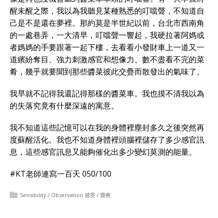
醒未醒之際，我以為我聽見某種熟悉的叮噹聲，不知道自
己是不是還在夢裡。那約莫是半世紀以前，台北市西南角
的一處巷弄，一大清早，叮噹聲一響起，我硬拉著阿媽或
者媽媽的手要跟著一起下樓，去看看小發財車上一道又一
道繽紛奪目、強力刺激感官和想像力、數不盡看不完的菜
肴，幾乎就要聞到那些醬菜彼此交疊而散發出的氣味了。
我早就不記得我還記得那樣的醬菜車。我也摸不清我以為
的失落究竟有什麼深遠的寓意。
我不知道這些記憶可以在我的身體裡塵封多久之後突然再
度蘇醒活化。我也不知道身體裡頭腦裡儲存了多少感官訊
息，這些感官訊息又能夠催化出多少變幻莫測的能量。
#KT老師連寫一百天 050/100
Sensibility / Observation 感受 / 覺察