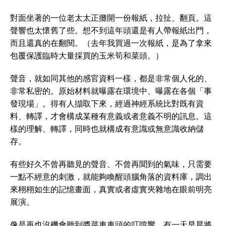
對面坐著的一位老太太正攤開一份報紙，拉扯、翻頁。這
聲響也太懷舊了些。想不到這年頭還是有人帶報紙出門，
而且還真的在翻閱。（去年我買過一次報紙，是為了拿來
包覆保護臨時大量採買的玉米筍和菜頭。）
聲音，就如同其他的感官資料一樣，都是非常個人化的、
非常私密的。原始材料就曝露在環境中、曝露在各個「事
發現場」。得有人擷取下來，經過神經系統比對既有資
料、轉譯，才會構成某種有意義或者意義不明的訊息。這
樣的理解、轉譯，同時也就構成有意識或無意識收納儲
存。
有些好久不曾再聽見的聲音、不曾再聞到的氣味，只需要
一點不經意的刺激，就能夠喚醒頭腦角落的資料庫，調出
來栩栩如生的記憶畫面，真實或者虛實夾雜地在眼前明亮
展演。
像是再也沒機會聽到醬菜車車頭的叮噹響。有一天早晨將