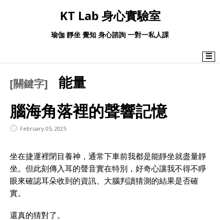
KT Lab 身心實驗室
瑜伽 靜坐 覺知 身心諮詢 一對一私人課
☰
能量
[關鍵字]
腦海角落裡的聲響記憶
February 05, 2025
坐在捷運裡閉目養神，通常下車前我都是能靜坐就盡量靜
坐。但此刻傳入耳的聲音實在特別，好奇心讓我不得不睜
眼來確認耳朵收到的資訊、大腦判讀猜測的結果是否確
實。
還真的猜對了。