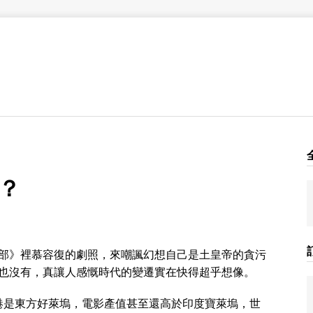
？
部》裡慕容復的劇照，來嘲諷幻想自己是土皇帝的貪污
也沒有，真讓人感慨時代的變遷實在快得超乎想像。
香港是東方好萊塢，電影產值甚至還高於印度寶萊塢，世