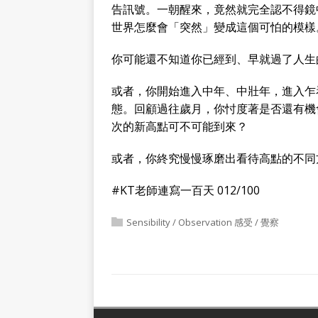
告訊號。一朝醒來，竟然就完全認不得鏡
世界怎麼會「突然」變成這個可怕的模樣
你可能還不知道你已經到、早就過了人生
或者，你開始進入中年、中壯年，進入乍
態。回顧過往歲月，你忖度著是否還有機
次的新高點可不可能到來？
或者，你終究慢慢琢磨出看待高點的不同
#KT老師連寫一百天 012/100
Sensibility / Observation 感受 / 覺察