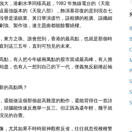
大，港劇水準同樣高超，1982 年無線電台的《天龍
這最強版本的《天龍八部》，飾演慕容復的是到現在七
段譽是湯鎮業、黃日華演虛竹，該粗獷的粗廣、該纖細
劇強、製作強，連主題曲都能餘響繞樑。
，東方之珠。誰會想到，香港的最高點，也就是那個時
直到這三五年，直到可預見的未來。
高點，有人把今年破兩萬點的股市當成最高峰，有人擔
殆盡，也有人一想到自己的下一代，便義無反顧捲起袖
P
新的高點嗎？
S
，還能做這個那個超高難度的動作，還能背得住一首詩
，頭腦能快速反應舉一反三。但正因為還年輕，幾乎就
現況的自覺。
像，尤其如果不時時留神觀察反省，往往就忽視種種警