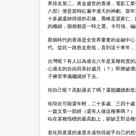
界排名第二。黃金盛世的香港，電影工業強
八部》便是當時紅遍半邊天的神劇。當年
十多歲還帥得很的石修、喬峰是梁家仁、
的纖細，個個都是一時之選。卡司強、編
那個時代的香港是全世界重要的金融中心
代。從此一路愈走愈低，直到這十來年，
台灣呢？有人以為過去八年是某種程度的
心過去的自由與美好歲月（？）即將破壞
子褲管準備繼續拚下去。
你自己呢？高點過去了嗎？還能繼續創造
你現在可能還年輕，二十多歲、三四十歲
一篇文章一部經（還有人做這種事嗎？）
站在某種指標的最高點上，卻缺乏對這種
老化與衰退的速度永遠快得超乎自己的想