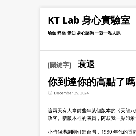
KT Lab 身心實驗室
瑜伽 靜坐 覺知 身心諮詢 一對一私人課
衰退
[關鍵字]
你到達你的高點了嗎
December 29, 2024
這兩天有人拿前些年某個版本的《天龍八
政客。新版本裡的演員，阿叔我一點印象
小時候港劇剛引進台灣，1980 年代的