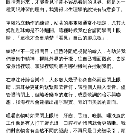
眼睛閉起來，才能看見平常不容易看到的世界。這是另一
種閉眼練習的理由，我覺得比生理學的說法有詩意多了。
單腳站立動作的練習，站著的那隻腳通常不穩定，尤其大
姆趾趾球總是不時翻開。這種時候我也會請同學閉上眼
睛，「這樣才會更清楚『看見』自己的腳底板」。
練靜坐不一定得閉目，但暫時阻絕視覺的輸入，有助於我
們更集中精神，摒除外界的干擾，往自己裡面觀察，去探
索身體裡頭、頭腦裡頭到底有哪些機制在控制我們。
在專注聆聽音樂時，大多數人幾乎都會自然而然閉上眼
睛，讓耳朵更能夠緊緊跟著音符，讓整個人融入樂音。儘
管眼睛閉上，但隨著樂章的進行，或是歌詞的暗示與聯
想，腦海裡常會建構出超乎現實、奇幻而美麗的畫面。
咀嚼食物時如果閉上眼睛，牙齒、舌頭、咬肌、唾液腺的
工作像是有人打了聚光燈，口腔裡的體感就會更清晰。我
們對食物會有全然不同的認識，不再只是目光被吸引，頭