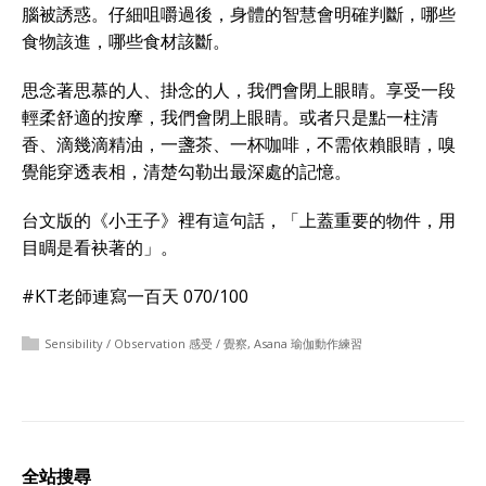
腦被誘惑。仔細咀嚼過後，身體的智慧會明確判斷，哪些
食物該進，哪些食材該斷。
思念著思慕的人、掛念的人，我們會閉上眼睛。享受一段
輕柔舒適的按摩，我們會閉上眼睛。或者只是點一柱清
香、滴幾滴精油，一盞茶、一杯咖啡，不需依賴眼睛，嗅
覺能穿透表相，清楚勾勒出最深處的記憶。
台文版的《小王子》裡有這句話，「上蓋重要的物件，用
目睭是看袂著的」。
#KT老師連寫一百天 070/100
Sensibility / Observation 感受 / 覺察
,
Asana 瑜伽動作練習
全站搜尋