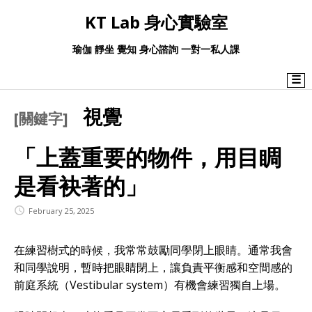
KT Lab 身心實驗室
瑜伽 靜坐 覺知 身心諮詢 一對一私人課
☰
視覺
[關鍵字]
「上蓋重要的物件，用目睭
是看袂著的」
February 25, 2025
在練習樹式的時候，我常常鼓勵同學閉上眼睛。通常我會
和同學說明，暫時把眼睛閉上，讓負責平衡感和空間感的
前庭系統（Vestibular system）有機會練習獨自上場。