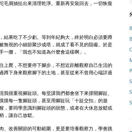
坨毛屑抽扯出來清理乾淨。重新再安裝回去，一切恢復
，結果吃了不少虧。等到年紀夠大，終於明白必須要蹲
被無視的小細節聚沙成塔，就成了看不見的阻礙。於是
手一攤，「我也不知道為什麼會這樣啊」。
往上爬，不想要停下腳步，不想近距離觀察自己生活的
P
過蹲下身來觀察腳下的土地，甚至從來不曾用心端詳過
S
現我很重視腳趾頭。每堂課我們都會坐下來撐開腳趾、
摸摸每一隻腳趾頭，甚至用腳趾玩「十趾交扣」的遊
醒，要同學意識到腳趾頭的狀態，或者在大休息放鬆或
稍，讓自己放鬆。
肉、改善關節的可動範圍，更是要培養觀察力，學會跳