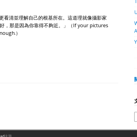
更看清並理解自己的根基所在。這道理就像攝影家
W
好，那是因為你靠得不夠近。」（If your pictures
 enough.）
oad
主題