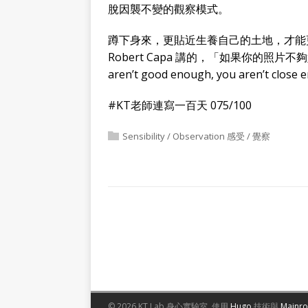
脫因襲不變的觀察模式。
蹲下身來，更貼近生養自己的土地，才能
Robert Capa 講的，「如果你的照片不夠
aren’t good enough, you aren’t close
#KT老師連寫一百天 075/100
Sensibility / Observation 感受 / 覺察
© 2026 KT Lab 身心實驗室.
使用
Hugo
技術與
Mainr