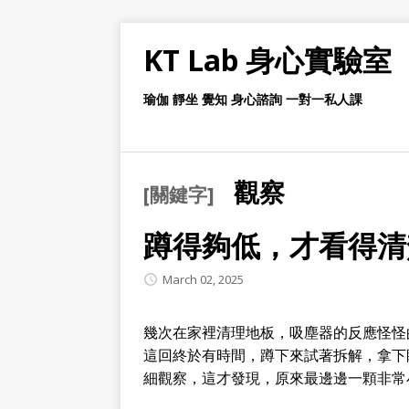
KT Lab 身心實驗室
瑜伽 靜坐 覺知 身心諮詢 一對一私人課
觀察
[關鍵字]
蹲得夠低，才看得清
March 02, 2025
幾次在家裡清理地板，吸塵器的反應怪怪
這回終於有時間，蹲下來試著拆解，拿下
細觀察，這才發現，原來最邊邊一顆非常