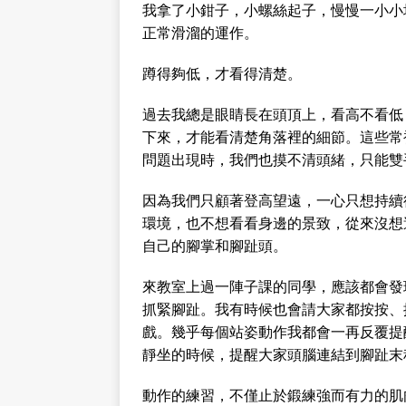
我拿了小鉗子，小螺絲起子，慢慢一小小
正常滑溜的運作。
蹲得夠低，才看得清楚。
過去我總是眼睛長在頭頂上，看高不看低
下來，才能看清楚角落裡的細節。這些常
問題出現時，我們也摸不清頭緒，只能雙
因為我們只顧著登高望遠，一心只想持續
環境，也不想看看身邊的景致，從來沒想
自己的腳掌和腳趾頭。
來教室上過一陣子課的同學，應該都會發
抓緊腳趾。我有時候也會請大家都按按、
戲。幾乎每個站姿動作我都會一再反覆提
靜坐的時候，提醒大家頭腦連結到腳趾末
動作的練習，不僅止於鍛練強而有力的肌