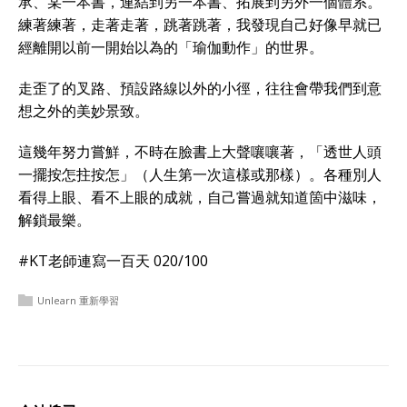
承、某一本書，連結到另一本書、拓展到另外一個體系。
練著練著，走著走著，跳著跳著，我發現自己好像早就已
經離開以前一開始以為的「瑜伽動作」的世界。
走歪了的叉路、預設路線以外的小徑，往往會帶我們到意
想之外的美妙景致。
這幾年努力嘗鮮，不時在臉書上大聲嚷嚷著，「透世人頭
一擺按怎拄按怎」（人生第一次這樣或那樣）。各種別人
看得上眼、看不上眼的成就，自己嘗過就知道箇中滋味，
解鎖最樂。
#KT老師連寫一百天 020/100
Unlearn 重新學習