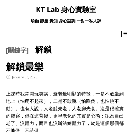
KT Lab 身心實驗室
瑜伽 靜坐 覺知 身心諮詢 一對一私人課
☰
解鎖
[關鍵字]
解鎖最樂
January 06, 2025
上課時我常開玩笑講，衰老最明顯的特徵，一是不敢坐到
地上（怕爬不起來），二是不敢跳（怕跌倒，也怕跳不
動）。也有人說，人老腿先老，人老腳先衰。這是很確實
的觀察，但在這背後，更早老化的其實是心態：認為自己
老了、沒體力，而且也沒辦法練體力了，於是這個那個都
不能做、不該做。