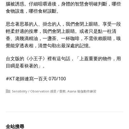
腦被誘惑。仔細咀嚼過後，身體的智慧會明確判斷，哪些
食物該進，哪些食材該斷。
思念著思慕的人、掛念的人，我們會閉上眼睛。享受一段
輕柔舒適的按摩，我們會閉上眼睛。或者只是點一柱清
香、滴幾滴精油，一盞茶、一杯咖啡，不需依賴眼睛，嗅
覺能穿透表相，清楚勾勒出最深處的記憶。
台文版的《小王子》裡有這句話，「上蓋重要的物件，用
目睭是看袂著的」。
#KT老師連寫一百天 070/100
Sensibility / Observation 感受 / 覺察
,
Asana 瑜伽動作練習
全站搜尋