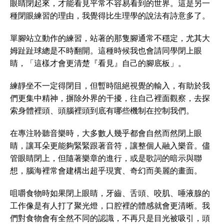
眼睛閉起來，才能看見平常不容易看到的世界。這是另一
種閉眼練習的理由，我覺得比生理學的說法有詩意多了。
單腳站立動作的練習，站著的那隻腳通常不穩定，尤其大
姆趾趾球總是不時翻開。這種時候我也會請同學閉上眼
睛，「這樣才會更清楚『看見』自己的腳底板」。
練靜坐不一定得閉目，但暫時阻絕視覺的輸入，有助於我
們更集中精神，摒除外界的干擾，往自己裡面觀察，去探
索身體裡頭、頭腦裡頭到底有哪些機制在控制我們。
在專注聆聽音樂時，大多數人幾乎都會自然而然閉上眼
睛，讓耳朵更能夠緊緊跟著音符，讓整個人融入樂音。儘
管眼睛閉上，但隨著樂章的進行，或是歌詞的暗示與聯
想，腦海裡常會建構出超乎現實、奇幻而美麗的畫面。
咀嚼食物時如果閉上眼睛，牙齒、舌頭、咬肌、唾液腺的
工作像是有人打了聚光燈，口腔裡的體感就會更清晰。我
們對食物會有全然不同的認識，不再只是目光被吸引，頭