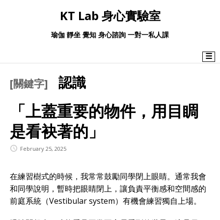
KT Lab 身心實驗室
瑜伽 靜坐 覺知 身心諮詢 一對一私人課
☰
認識
[關鍵字]
「上蓋重要的物件，用目睭
是看袂著的」
February 25, 2025
在練習樹式的時候，我常常鼓勵同學閉上眼睛。通常我會
和同學說明，暫時把眼睛閉上，讓負責平衡感和空間感的
前庭系統（Vestibular system）有機會練習獨自上場。