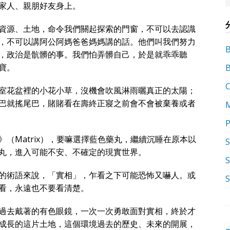
家人、親朋好友身上。
資源、土地，命令我們關起探索的門窗，不可以去認識
，不可以講阿公阿媽爸爸媽媽講的話。他們叫我們努力
，政治是骯髒的事。我們怕弄髒自己，於是就乖乖聽
寶。
室花盆裡的小花小草，沒機會吹風淋雨曬真正的太陽；
巴就搖尾巴，賭賭看在壽終正寢之前會不會被棄養或者
P
（Matrix），要嘛選擇藍色藥丸，繼續沉睡在原本以
丸，進入可能不安、不確定的現實世界。
S
的術語來說，「實相」，乍看之下可能恐怖又嚇人。或
看，永遠也不要看清楚。
過去戴著的有色眼鏡，一次一次勇敢面對實相，終於才
成長的這片土地，這個環境過去的歷史、未來的開展，