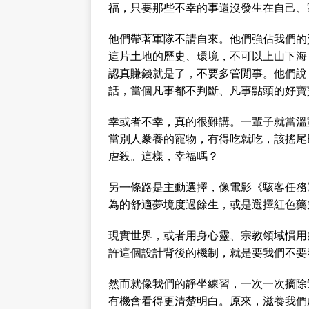
福，只要那些不幸的事還沒發生在自己、
他們帶著軍隊不請自來。他們強佔我們的
這片土地的歷史、環境，不可以上山下海
認真賺錢就是了，不要多管閒事。他們說
話，當個凡事都不判斷、凡事點頭的好寶
幸或者不幸，真的很難講。一輩子就當溫
當別人豢養的寵物，有得吃就吃，該搖尾
虐殺。這樣，幸福嗎？
另一條路是主動選擇，像電影《駭客任務》
為的舒適夢境度過餘生，或是選擇紅色藥
現實世界，或者用身心靈、宗教領域慣用
許這個設計背後的機制，就是要我們不要
然而就像我們的靜坐練習，一次一次摘除
有機會看得更清楚明白。原來，滋養我們