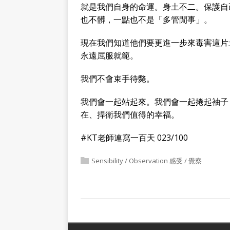
就是我們自身的命運。身土不二。保護自
也不髒，一點也不是「多管閒事」。
現在我們知道他們要更進一步來毒害這片
永遠屈服就範。
我們不會束手待斃。
我們會一起站起來。我們會一起捲起袖子
在、捍衛我們值得的幸福。
#KT老師連寫一百天 023/100
Sensibility / Observation 感受 / 覺察