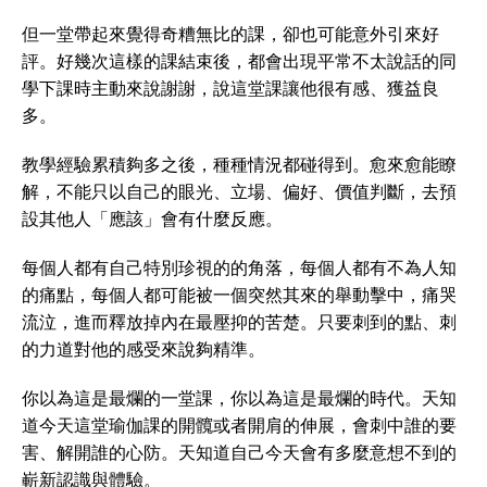
但一堂帶起來覺得奇糟無比的課，卻也可能意外引來好
評。好幾次這樣的課結束後，都會出現平常不太說話的同
學下課時主動來說謝謝，說這堂課讓他很有感、獲益良
多。
教學經驗累積夠多之後，種種情況都碰得到。愈來愈能瞭
解，不能只以自己的眼光、立場、偏好、價值判斷，去預
設其他人「應該」會有什麼反應。
每個人都有自己特別珍視的的角落，每個人都有不為人知
的痛點，每個人都可能被一個突然其來的舉動擊中，痛哭
流泣，進而釋放掉內在最壓抑的苦楚。只要刺到的點、刺
的力道對他的感受來說夠精準。
你以為這是最爛的一堂課，你以為這是最爛的時代。天知
道今天這堂瑜伽課的開髖或者開肩的伸展，會刺中誰的要
害、解開誰的心防。天知道自己今天會有多麼意想不到的
嶄新認識與體驗。