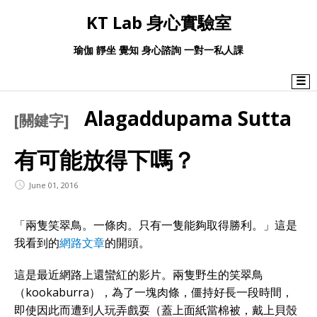
KT Lab 身心實驗室
瑜伽 靜坐 覺知 身心諮詢 一對一私人課
☰
Alagaddupama Sutta
[關鍵字]
有可能放得下嗎？
June 01, 2016
「兩隻笑翠鳥。一條肉。只有一隻能夠取得勝利。」這是
我看到的
網路文章
的開頭。
這是最近網路上還蠻紅的影片。兩隻野生的笑翠鳥
（kookaburra），為了一塊肉條，僵持好長一段時間，
即使因此而遭到人玩弄戲耍（蓋上面紙當棉被，戴上貝殼