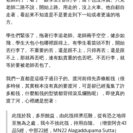
老師二路不說，開始上路。用走的，沒上火車。他自顧自
走著，看起來不知道是不是要走到下一站或者更遠的地
方。
學生們緊張了，拖著行李追老師。老師兩手空空，健步如
飛，學生大包小包哪裡跟得上。有學生看苗頭不對，開始
丟行李了。不重要的丟，還是跟不上，只得再丟；還是跟
不上，那就再丟吧，連有點貴重的也丟吧。不丟行李，就
等於要被老師丟包了。
我們一直都是這樣子過日子的。渡河前得先弄條船筏（很
多時候，其實根本沒有真的要渡河，可是卻已經蒐集了許
多船筏，什麼船筏的型號都背得滾瓜爛熟呢），即使真的
渡了河，心裡總是想著：
此筏於我，多所饒益，由此筏得濟厄難，從有恐之地得
至無為之處，我今不捨此筏，持用自隨。（增壹阿含43
品5經，中部22經，MN22 Alagaddupama Sutta）