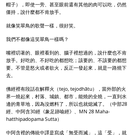
帽子），即使一旁、甚至眼前還有其他的肉可以吃，仍然
僵持，說什麼都不肯放手。
就像笑翠鳥的歌聲一樣，很好笑。
我們不都像這笑翠鳥一樣嗎？
嘴裡叨著的、眼裡看到的、腦子裡想過的，說什麼也不肯
放手。好吃的、不好吃的都想吃；該要的、不該要的都想
要。不管是怒火或者欲火，反正一發起來，就是一路燒下
去。
佛經裡有段話在解釋火（tejo, tejodhātu），當外部的火
界一燒起來，村落、城鎮、都市，能燒的全燒，一直到水
邊的青草地，因為沒燃料了，所以也就熄滅了。（中部28
經、中阿含30經《象足跡喻經》、MN 28 Maha-
hatthipadopama Sutta）
中阿含裡的傳統中譯是寫成「無受而滅」，這「受」，就