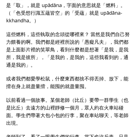
是「取」，就是 upādāna，字面的意思就是「燃料」。
（「色受想行識五蘊皆空」的「受蘊」就是 upādāna-
kkhandha。）
這些燃料，這些執取的念頭從哪裡來？ 當然是我們自己努
力餵養的啊。我們都是經裡所說的「愚癡凡夫」，我們都
是上面影片裡的笑翠鳥，看到什麼都是想著「是我，是我
所，我是彼所」，「是我的，是我的，這些我看到的，通
通是我的」。
或者我們都愛學松鼠，什麼東西都捨不得丟掉、放下，能
揹在身上就盡量揹，能囤的就盡量囤。
以前看過一個故事。某個老師（比丘）要帶一群學生（也
是比丘）去遠方的山裡靜修一個月，眾人約在火車站碰
面。學生們帶著大包小包的行李，聚在車站聊天，等老師
出現。
老師到了，看了一眼學生們的行李，當下也沒斥責。只見