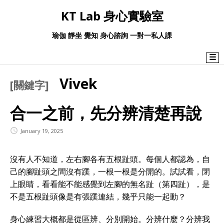
KT Lab 身心實驗室
瑜伽 靜坐 覺知 身心諮詢 一對一私人課
☰
Vivek
[關鍵字]
合一之前，先分辨清楚再說
January 19, 2025
沒有人不知道，左右腳各有五根趾頭。每個人都認為，自
己的腳趾頭之間沒有蹼，一根一根是分開的。試試看，閉
上眼睛，看看能不能感覺到左腳的無名趾（第四趾），是
不是五根趾頭像是有張蹼連結，幾乎只能一起動？
身心練習大概都是從區辨、分別開始。分辨什麼？分辨我