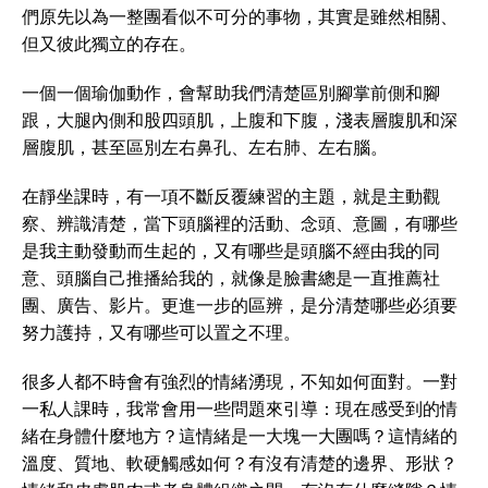
們原先以為一整團看似不可分的事物，其實是雖然相關、
但又彼此獨立的存在。
一個一個瑜伽動作，會幫助我們清楚區別腳掌前側和腳
跟，大腿內側和股四頭肌，上腹和下腹，淺表層腹肌和深
層腹肌，甚至區別左右鼻孔、左右肺、左右腦。
在靜坐課時，有一項不斷反覆練習的主題，就是主動觀
察、辨識清楚，當下頭腦裡的活動、念頭、意圖，有哪些
是我主動發動而生起的，又有哪些是頭腦不經由我的同
意、頭腦自己推播給我的，就像是臉書總是一直推薦社
團、廣告、影片。更進一步的區辨，是分清楚哪些必須要
努力護持，又有哪些可以置之不理。
很多人都不時會有強烈的情緒湧現，不知如何面對。一對
一私人課時，我常會用一些問題來引導：現在感受到的情
緒在身體什麼地方？這情緒是一大塊一大團嗎？這情緒的
溫度、質地、軟硬觸感如何？有沒有清楚的邊界、形狀？