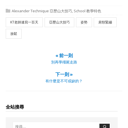
Alexander Technique 亞歷山大技巧
,
School 教學特色
KT老師連寫一百天
亞歷山大技巧
姿勢
肩頸緊繃
放鬆
« 前一則
別再學殭屍走路
下一則 »
有什麼是不可或缺的？
全站搜尋