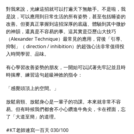
對我來說，光練這招就可以打遍天下無敵手。不是啦，我
是說，可以應用到日常生活的所有姿勢，甚至包括睡姿的
改善。但要真正掌握到這招深厚的底蘊、體驗到其中微妙
的神韻，還真是不容易的事。這其實是亞歷山大技巧
（Alexander Technique）最常見的應用，背後「引導、
抑制」（ direction / inhibition）的超強心法非常值得投
入時間學習、品味。
有心學習改善姿勢的朋友，一開始可以試著先牢記並且時
時揣摩、練習這句超級神效的指令：
「感覺頭頂上的空間。」
放鬆肩頸、放鬆身心是一輩子的功課。本來就非常不容
易。但有時候我們都會不小心鑽進牛角尖，卡在裡面，忘
了「大道至簡」的道理。
#KT老師連寫一百天 030/100