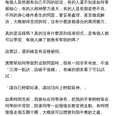
每個人當然都有自己不同的狀況，有的人還不知道如何掌
握核心，有的人精神壓力過大，有的人是長期姿勢不良。
不同的身心條件產生的問題，要妥善處理、甚至徹底解
決，大概都得見招拆招，沒有什麼誰都適合的萬用藥方。
真的是這樣嗎？真的沒有什麼原則或者招式，是每個人都
可以學習、每個人練了都會有幫助的嗎？
說實話，還的確是有這種祕招。
實際幫助同學面對這類問題時，我有一招非常有效。不過
「江湖一點訣，說破不值錢」。有緣的朋友看了可以試
試：
「讓自己輕鬆站著。讓頭頂向上輕鬆延伸。」
如果時間充裕，我會站在同學身旁，把我的手掌輕輕靠在
同學的中背部，陪著同學一起慢慢在教室裡走動。有時間
慢慢走個五圈十圈，大概就可以體會到箇中奧妙之處。